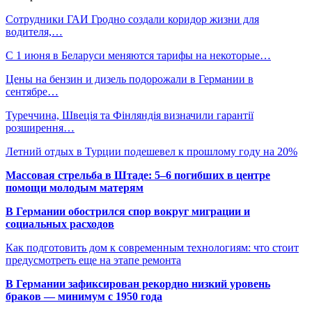
Сотрудники ГАИ Гродно создали коридор жизни для
водителя,…
С 1 июня в Беларуси меняются тарифы на некоторые…
Цены на бензин и дизель подорожали в Германии в
сентябре…
Туреччина, Швеція та Фінляндія визначили гарантії
розширення…
Летний отдых в Турции подешевел к прошлому году на 20%
Массовая стрельба в Штаде: 5–6 погибших в центре
помощи молодым матерям
В Германии обострился спор вокруг миграции и
социальных расходов
Как подготовить дом к современным технологиям: что стоит
предусмотреть еще на этапе ремонта
В Германии зафиксирован рекордно низкий уровень
браков — минимум с 1950 года