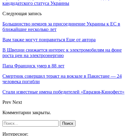
кандидатского статуса Украины
Следующая запись
Большинство немцев за присоединение Украины к ЕС в
ближайшие несколько лет
Вам также могут понравиться
Еще от автора
В Швеции снижается интерес к электромобилям на фоне
роста цен на электроэнергию
Папа Франциск умер в 88 лет
Смертник совершил теракт на вокзале в Пакистане — 24
человека погибли
Стали известные имена победителей «Евразия-Кинофест»
Prev
Next
Комментарии закрыты.
Интересное: