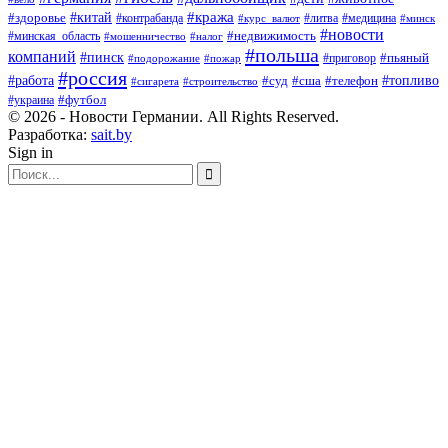
#кража
#китай
#здоровье
#литва
#медицина
#контрабанда
#курс_валют
#минск
#новости
#минская_область
#недвижимость
#мошенничество
#налог
#польша
компаний
#пинск
#приговор
#пьяный
#подорожание
#пожар
#россия
#работа
#суд
#сша
#телефон
#топливо
#сигарета
#строительство
#футбол
#украина
© 2026 - Новости Германии. All Rights Reserved.
Разработка:
sait.by
Sign in