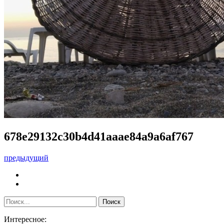
678e29132c30b4d41aaae84a9a6af767
предыдущий
Интересное: