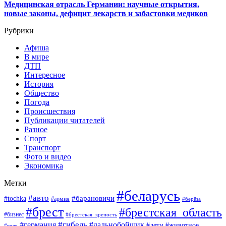
Медицинская отрасль Германии: научные открытия,
новые законы, дефицит лекарств и забастовки медиков
Рубрики
Афиша
В мире
ДТП
Интересное
История
Общество
Погода
Происшествия
Публикации читателей
Разное
Спорт
Транспорт
Фото и видео
Экономика
Метки
#беларусь
#авто
#барановичи
#tochka
#армия
#берёза
#брест
#брестская_область
#бизнес
#брестская_крепость
#гибель
#дальнобойщик
#германия
#дети
#животное
#вело