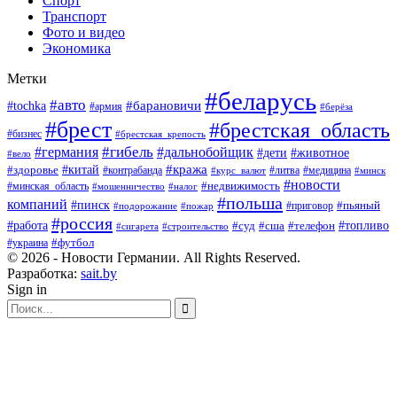
Спорт
Транспорт
Фото и видео
Экономика
Метки
#беларусь
#авто
#барановичи
#tochka
#армия
#берёза
#брест
#брестская_область
#бизнес
#брестская_крепость
#гибель
#дальнобойщик
#германия
#дети
#животное
#вело
#кража
#китай
#здоровье
#литва
#медицина
#контрабанда
#курс_валют
#минск
#новости
#минская_область
#недвижимость
#мошенничество
#налог
#польша
компаний
#пинск
#приговор
#пьяный
#подорожание
#пожар
#россия
#работа
#суд
#сша
#телефон
#топливо
#сигарета
#строительство
#футбол
#украина
© 2026 - Новости Германии. All Rights Reserved.
Разработка:
sait.by
Sign in