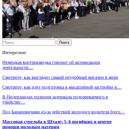
Интересное:
Немецкая контрразведка говорит об активизации
деятельности…
Смотрите, как выглядит самый неудобный магазин в мире
Смотрите, как идет подготовка к масштабной застройке в…
В Нидерландах полиция задержала подозреваемого в
убийстве…
Под Барановичами из-за действий молодого водителя Iveсо…
Массовая стрельба в Штаде: 5–6 погибших в центре
помощи молодым матерям