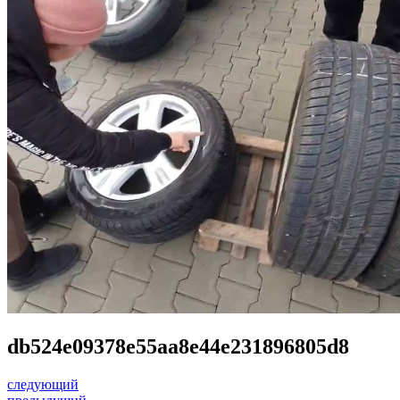
db524e09378e55aa8e44e231896805d8
следующий