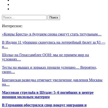
Интересное:
«Ковры Бреста» в будущем снова смогут стать титульным…
В Индии 11 уборщиц скинулись на лотерейный билет за $3 —
и…
Шольц на Генассамблее ООН: мы не примем мир на
условиях…
Тесты на мышах и хорьках прошли успешно… Вероятно,
скоро…
Британская разведка отмечает увеличение давления Москвы
на…
Массовая стрельба в Штаде: 5–6 погибших в центре
помощи молодым матерям
В Германии обострился спор вокруг миграции и