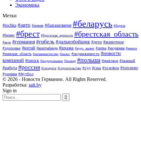
Экономика
Метки
#беларусь
#авто
#барановичи
#tochka
#армия
#берёза
#брест
#брестская_область
#бизнес
#брестская_крепость
#гибель
#дальнобойщик
#германия
#дети
#животное
#вело
#кража
#китай
#здоровье
#литва
#медицина
#контрабанда
#курс_валют
#минск
#новости
#минская_область
#недвижимость
#мошенничество
#налог
#польша
компаний
#пинск
#приговор
#пьяный
#подорожание
#пожар
#россия
#работа
#суд
#сша
#телефон
#топливо
#сигарета
#строительство
#футбол
#украина
© 2026 - Новости Германии. All Rights Reserved.
Разработка:
sait.by
Sign in