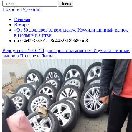
Новости Германии
Главная
В мире
«От 50 долларов за комплект». Изучили шинный рынок
в Польше и Литве
db524e09378e55aa8e44e231896805d8
Вернуться к "«От 50 долларов за комплект». Изучили шинный
рынок в Польше и Литве"