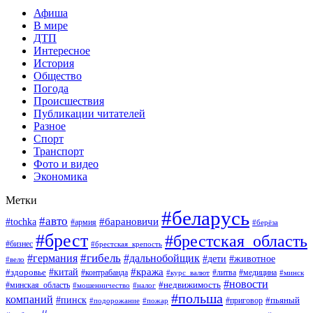
Афиша
В мире
ДТП
Интересное
История
Общество
Погода
Происшествия
Публикации читателей
Разное
Спорт
Транспорт
Фото и видео
Экономика
Метки
#беларусь
#авто
#барановичи
#tochka
#армия
#берёза
#брест
#брестская_область
#бизнес
#брестская_крепость
#гибель
#дальнобойщик
#германия
#дети
#животное
#вело
#кража
#китай
#здоровье
#литва
#медицина
#контрабанда
#курс_валют
#минск
#новости
#минская_область
#недвижимость
#мошенничество
#налог
#польша
компаний
#пинск
#приговор
#пьяный
#подорожание
#пожар