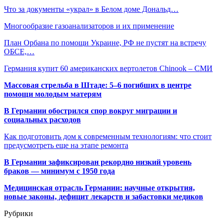
Что за документы «украл» в Белом доме Дональд…
Многообразие газоанализаторов и их применение
План Орбана по помощи Украине, РФ не пустят на встречу
ОБСЕ,…
Германия купит 60 американских вертолетов Chinook – СМИ
Массовая стрельба в Штаде: 5–6 погибших в центре
помощи молодым матерям
В Германии обострился спор вокруг миграции и
социальных расходов
Как подготовить дом к современным технологиям: что стоит
предусмотреть еще на этапе ремонта
В Германии зафиксирован рекордно низкий уровень
браков — минимум с 1950 года
Медицинская отрасль Германии: научные открытия,
новые законы, дефицит лекарств и забастовки медиков
Рубрики