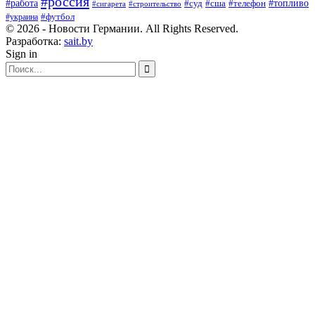
#россия
#работа
#суд
#сша
#телефон
#топливо
#сигарета
#строительство
#футбол
#украина
© 2026 - Новости Германии. All Rights Reserved.
Разработка:
sait.by
Sign in