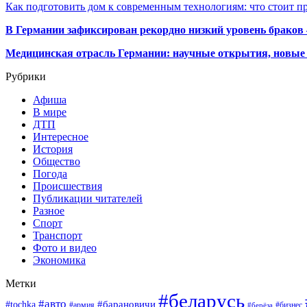
Как подготовить дом к современным технологиям: что стоит пр
В Германии зафиксирован рекордно низкий уровень браков
Медицинская отрасль Германии: научные открытия, новые 
Рубрики
Афиша
В мире
ДТП
Интересное
История
Общество
Погода
Происшествия
Публикации читателей
Разное
Спорт
Транспорт
Фото и видео
Экономика
Метки
#беларусь
#авто
#барановичи
#tochka
#армия
#бизнес
#берёза