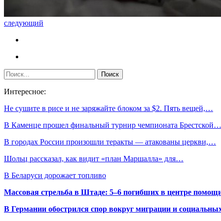
следующий
Интересное:
Не сушите в рисе и не заряжайте блоком за $2. Пять вещей,…
В Каменце прошел финальный турнир чемпионата Брестской
В городах России произошли теракты — атакованы церкви,…
Шольц рассказал, как видит «план Маршалла» для…
В Беларуси дорожает топливо
Массовая стрельба в Штаде: 5–6 погибших в центре помо
В Германии обострился спор вокруг миграции и социальных