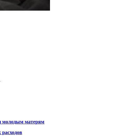
…
щи молодым матерям
 расходов