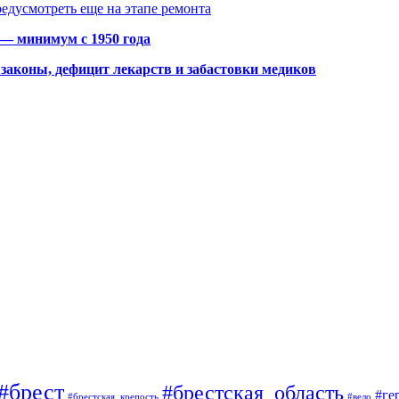
едусмотреть еще на этапе ремонта
 — минимум с 1950 года
законы, дефицит лекарств и забастовки медиков
#брест
#брестская_область
#ге
#брестская_крепость
#вело