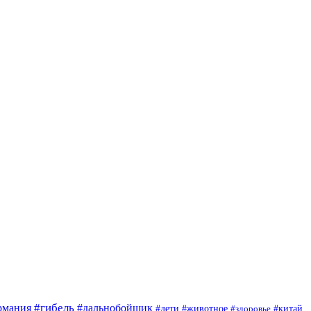
#гибель
#дальнобойщик
рмания
#дети
#животное
#китай
#здоровье