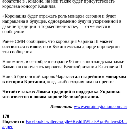
аббатстве в Лондоне, на ней также будет присутствовать
королева-консорт Камилла.
«Коронация будет отражать роль монарха сегодня и будет
направлена в будущее, одновременно будучи укорененной в
давние традиции и торжественность», — отмечается в
сообщении.
Ранее СМИ сообщали, что коронация Чарльза III
может
состояться в июне
, но в Букингемском дворце опровергли
эти сообщения.
Напомним, в сентябре в возрасте 96 лет в шотландском замке
Балморал скончалась королева Великобритании Елизавета II.
Новый британский король Чарльз
стал старейшим монархом
в истории Британии
, когда-либо сходившим на престол.
Читайте также: Ломка традиций и поддержка Украины:
что известно о новом короле Великобритании.
Источник:
www.eurointegration.com.ua
178
Поделится
Facebook
Twitter
Google+
ReddIt
WhatsApp
Pinterest
Эл.
адрес