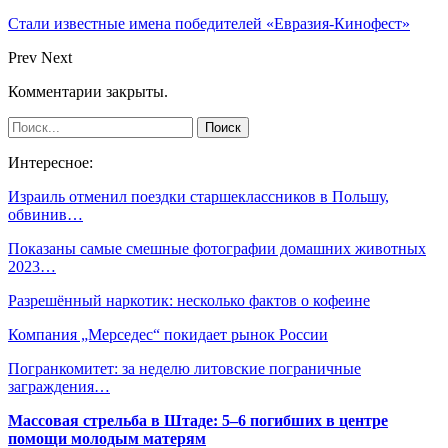
Стали известные имена победителей «Евразия-Кинофест»
Prev
Next
Комментарии закрыты.
Интересное:
Израиль отменил поездки старшеклассников в Польшу,
обвинив…
Показаны самые смешные фотографии домашних животных
2023…
Разрешённый наркотик: несколько фактов о кофеине
Компания „Мерседес“ покидает рынок России
Погранкомитет: за неделю литовские пограничные
заграждения…
Массовая стрельба в Штаде: 5–6 погибших в центре
помощи молодым матерям