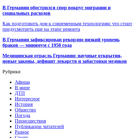
В Германии обострился спор вокруг миграции и
социальных расходов
Как подготовить дом к современным технологиям: что стоит
предусмотреть еще на этапе ремонта
В Германии зафиксирован рекордно низкий уровень
браков — минимум с 1950 года
Медицинская отрасль Германии: научные открытия,
новые законы, дефицит лекарств и забастовки медиков
Рубрики
Афиша
В мире
ДТП
Интересное
История
Общество
Погода
Происшествия
Публикации читателей
Разное
Спорт