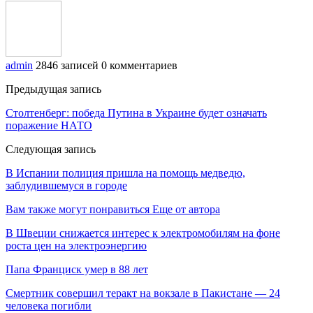
admin
2846 записей
0 комментариев
Предыдущая запись
Столтенберг: победа Путина в Украине будет означать
поражение НАТО
Следующая запись
В Испании полиция пришла на помощь медведю,
заблудившемуся в городе
Вам также могут понравиться
Еще от автора
В Швеции снижается интерес к электромобилям на фоне
роста цен на электроэнергию
Папа Франциск умер в 88 лет
Смертник совершил теракт на вокзале в Пакистане — 24
человека погибли