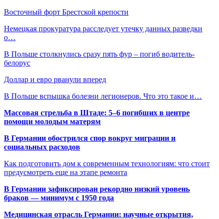
Восточный форт Брестской крепости
Немецкая прокуратура расследует утечку данных разведки
о…
В Польше столкнулись сразу пять фур – погиб водитель-
белорус
Доллар и евро рванули вперед
В Польше вспышка болезни легионеров. Что это такое и…
Массовая стрельба в Штаде: 5–6 погибших в центре
помощи молодым матерям
В Германии обострился спор вокруг миграции и
социальных расходов
Как подготовить дом к современным технологиям: что стоит
предусмотреть еще на этапе ремонта
В Германии зафиксирован рекордно низкий уровень
браков — минимум с 1950 года
Медицинская отрасль Германии: научные открытия,