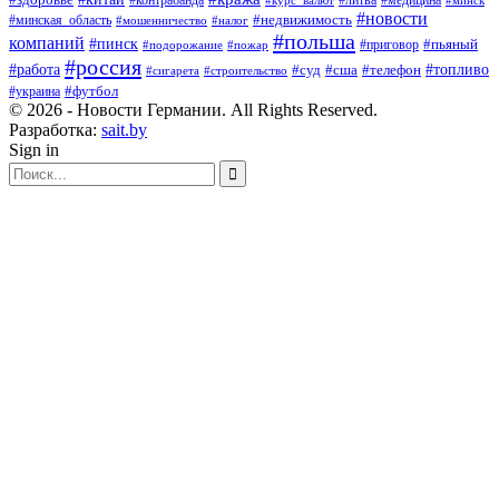
#контрабанда
#новости
#минская_область
#недвижимость
#мошенничество
#налог
#польша
компаний
#пинск
#приговор
#пьяный
#подорожание
#пожар
#россия
#работа
#суд
#сша
#телефон
#топливо
#сигарета
#строительство
#футбол
#украина
© 2026 - Новости Германии. All Rights Reserved.
Разработка:
sait.by
Sign in