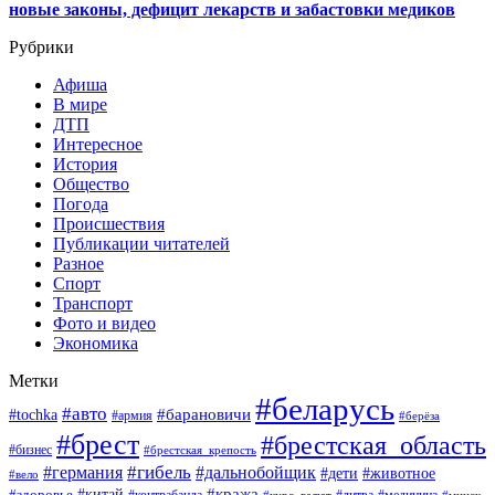
новые законы, дефицит лекарств и забастовки медиков
Рубрики
Афиша
В мире
ДТП
Интересное
История
Общество
Погода
Происшествия
Публикации читателей
Разное
Спорт
Транспорт
Фото и видео
Экономика
Метки
#беларусь
#авто
#барановичи
#tochka
#армия
#берёза
#брест
#брестская_область
#бизнес
#брестская_крепость
#гибель
#дальнобойщик
#германия
#дети
#животное
#вело
#кража
#китай
#здоровье
#литва
#медицина
#курс_валют
#минск