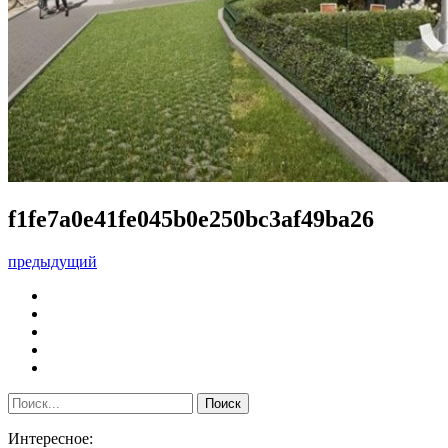
f1fe7a0e41fe045b0e250bc3af49ba26
предыдущий
Интересное: