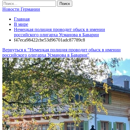
Новости Германии
Главная
В мире
Немецкая полиция проводит обыск в имении
российского олигарха Усманова в Баварии
f47eca98422cbe53d96701adc87789c8
Вернуться к "Немецкая полиция проводит обыск в имении
российского олигарха Усманова в Баварии"