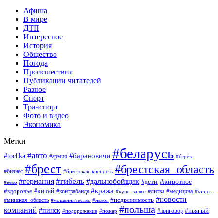
Афиша
В мире
ДТП
Интересное
История
Общество
Погода
Происшествия
Публикации читателей
Разное
Спорт
Транспорт
Фото и видео
Экономика
Метки
#беларусь
#авто
#барановичи
#tochka
#армия
#берёза
#брест
#брестская_область
#бизнес
#брестская_крепость
#гибель
#дальнобойщик
#германия
#дети
#животное
#вело
#кража
#китай
#здоровье
#литва
#медицина
#контрабанда
#курс_валют
#минск
#новости
#минская_область
#недвижимость
#мошенничество
#налог
#польша
компаний
#пинск
#приговор
#пьяный
#подорожание
#пожар