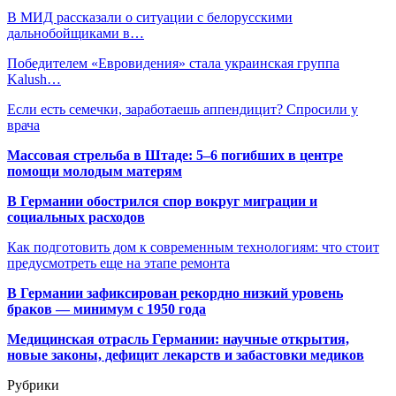
В МИД рассказали о ситуации с белорусскими
дальнобойщиками в…
Победителем «Евровидения» стала украинская группа
Kalush…
Если есть семечки, заработаешь аппендицит? Спросили у
врача
Массовая стрельба в Штаде: 5–6 погибших в центре
помощи молодым матерям
В Германии обострился спор вокруг миграции и
социальных расходов
Как подготовить дом к современным технологиям: что стоит
предусмотреть еще на этапе ремонта
В Германии зафиксирован рекордно низкий уровень
браков — минимум с 1950 года
Медицинская отрасль Германии: научные открытия,
новые законы, дефицит лекарств и забастовки медиков
Рубрики