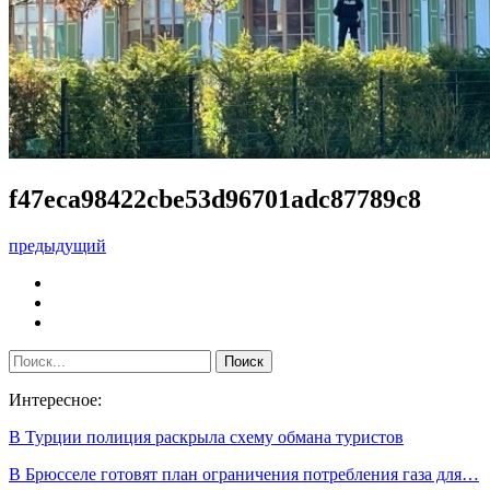
f47eca98422cbe53d96701adc87789c8
предыдущий
Интересное:
В Турции полиция раскрыла схему обмана туристов
В Брюсселе готовят план ограничения потребления газа для…