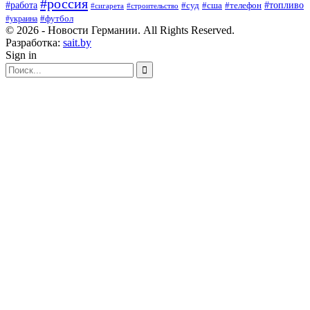
#россия
#работа
#суд
#сша
#телефон
#топливо
#сигарета
#строительство
#футбол
#украина
© 2026 - Новости Германии. All Rights Reserved.
Разработка:
sait.by
Sign in