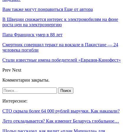
Вам также могут понравиться
Еще от автора
В Швеции снижается интерес к электромобилям на фоне
роста цен на электроэнергию
Папа Франциск умер в 88 лет
Смертник совершил теракт на вокзале в Пакистане — 24
человека погибли
Стали известные имена победителей «Евразия-Кинофест»
Prev
Next
Комментарии закрыты.
Интересное:
СТО скрыла более 64 000 рублей выручки. Как наказали?
Лето откладывается? Как изменит Беларусь глобальное…
Шольц рассказал, как видит «план Маршалла» для…