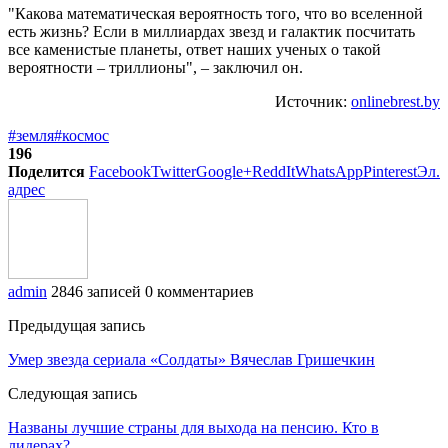
"Какова математическая вероятность того, что во вселенной
есть жизнь? Если в миллиардах звезд и галактик посчитать
все каменистые планеты, ответ наших ученых о такой
вероятности – триллионы", – заключил он.
Источник:
onlinebrest.by
#земля
#космос
196
Поделится
Facebook
Twitter
Google+
ReddIt
WhatsApp
Pinterest
Эл.
адрес
admin
2846 записей
0 комментариев
Предыдущая запись
Умер звезда сериала «Солдаты» Вячеслав Гришечкин
Следующая запись
Названы лучшие страны для выхода на пенсию. Кто в
лидерах?