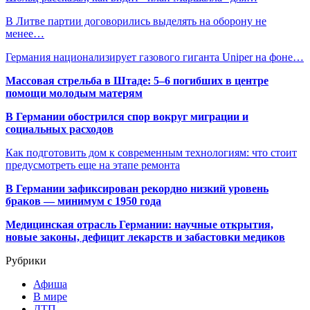
В Литве партии договорились выделять на оборону не
менее…
Германия национализирует газового гиганта Uniper на фоне…
Массовая стрельба в Штаде: 5–6 погибших в центре
помощи молодым матерям
В Германии обострился спор вокруг миграции и
социальных расходов
Как подготовить дом к современным технологиям: что стоит
предусмотреть еще на этапе ремонта
В Германии зафиксирован рекордно низкий уровень
браков — минимум с 1950 года
Медицинская отрасль Германии: научные открытия,
новые законы, дефицит лекарств и забастовки медиков
Рубрики
Афиша
В мире
ДТП