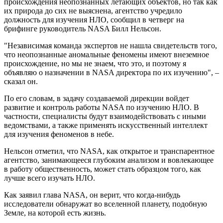
происхождения неопознанных летающих объектов, но так как
их природа до сих не выяснена, агентство учредило
должность для изучения НЛО, сообщил в четверг на
брифинге руководитель NASA Билл Нельсон.
"Независимая команда экспертов не нашла свидетельств того,
что неопознанные аномальные феномены имеют внеземное
происхождение, но мы не знаем, что это, и поэтому я
объявляю о назначении в NASA директора по их изучению", –
сказал он.
По его словам, в задачу создаваемой дирекции войдет
развитие и контроль работы NASA по изучению НЛО. В
частности, специалисты будут взаимодействовать с иными
ведомствами, а также применять искусственный интеллект
для изучения феноменов в небе.
Нельсон отметил, что NASA, как открытое и транспарентное
агентство, занимающееся глубоким анализом и вовлекающее
в работу общественность, может стать образцом того, как
лучше всего изучать НЛО.
Как заявил глава NASA, он верит, что когда-нибудь
исследователи обнаружат во вселенной планету, подобную
Земле, на которой есть жизнь.