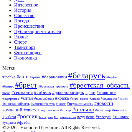
Интересное
История
Общество
Погода
Происшествия
Публикации читателей
Разное
Спорт
Транспорт
Фото и видео
Экономика
Метки
#беларусь
#авто
#барановичи
#tochka
#армия
#берёза
#брест
#брестская_область
#бизнес
#брестская_крепость
#гибель
#дальнобойщик
#германия
#дети
#животное
#вело
#кража
#китай
#здоровье
#литва
#медицина
#контрабанда
#курс_валют
#минск
#новости
#минская_область
#недвижимость
#мошенничество
#налог
#польша
компаний
#пинск
#приговор
#пьяный
#подорожание
#пожар
#россия
#работа
#суд
#сша
#телефон
#топливо
#сигарета
#строительство
#футбол
#украина
© 2026 - Новости Германии. All Rights Reserved.