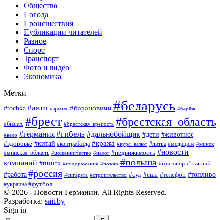
Общество
Погода
Происшествия
Публикации читателей
Разное
Спорт
Транспорт
Фото и видео
Экономика
Метки
#беларусь
#авто
#барановичи
#tochka
#армия
#берёза
#брест
#брестская_область
#бизнес
#брестская_крепость
#гибель
#дальнобойщик
#германия
#дети
#животное
#вело
#кража
#китай
#здоровье
#литва
#медицина
#контрабанда
#курс_валют
#минск
#новости
#минская_область
#недвижимость
#мошенничество
#налог
#польша
компаний
#пинск
#приговор
#пьяный
#подорожание
#пожар
#россия
#работа
#суд
#сша
#телефон
#топливо
#сигарета
#строительство
#футбол
#украина
© 2026 - Новости Германии. All Rights Reserved.
Разработка:
sait.by
Sign in