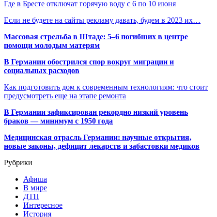
Где в Бресте отключат горячую воду с 6 по 10 июня
Если не будете на сайты рекламу давать, будем в 2023 их…
Массовая стрельба в Штаде: 5–6 погибших в центре
помощи молодым матерям
В Германии обострился спор вокруг миграции и
социальных расходов
Как подготовить дом к современным технологиям: что стоит
предусмотреть еще на этапе ремонта
В Германии зафиксирован рекордно низкий уровень
браков — минимум с 1950 года
Медицинская отрасль Германии: научные открытия,
новые законы, дефицит лекарств и забастовки медиков
Рубрики
Афиша
В мире
ДТП
Интересное
История