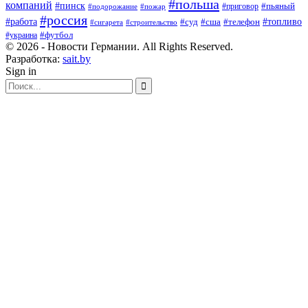
#польша
компаний
#пинск
#приговор
#пьяный
#подорожание
#пожар
#россия
#работа
#суд
#сша
#телефон
#топливо
#сигарета
#строительство
#футбол
#украина
© 2026 - Новости Германии. All Rights Reserved.
Разработка:
sait.by
Sign in