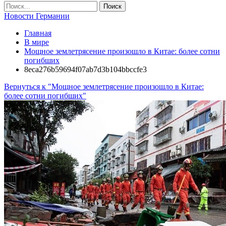
Новости Германии
Главная
В мире
Мощное землетрясение произошло в Китае: более сотни
погибших
8eca276b59694f07ab7d3b104bbccfe3
Вернуться к "Мощное землетрясение произошло в Китае:
более сотни погибших"