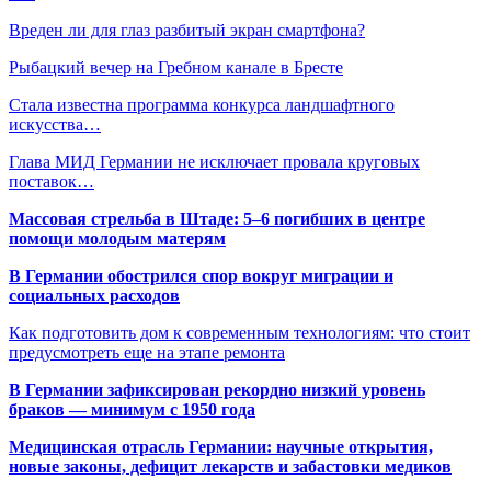
Вреден ли для глаз разбитый экран смартфона?
Рыбацкий вечер на Гребном канале в Бресте
Стала известна программа конкурса ландшафтного
искусства…
Глава МИД Германии не исключает провала круговых
поставок…
Массовая стрельба в Штаде: 5–6 погибших в центре
помощи молодым матерям
В Германии обострился спор вокруг миграции и
социальных расходов
Как подготовить дом к современным технологиям: что стоит
предусмотреть еще на этапе ремонта
В Германии зафиксирован рекордно низкий уровень
браков — минимум с 1950 года
Медицинская отрасль Германии: научные открытия,
новые законы, дефицит лекарств и забастовки медиков