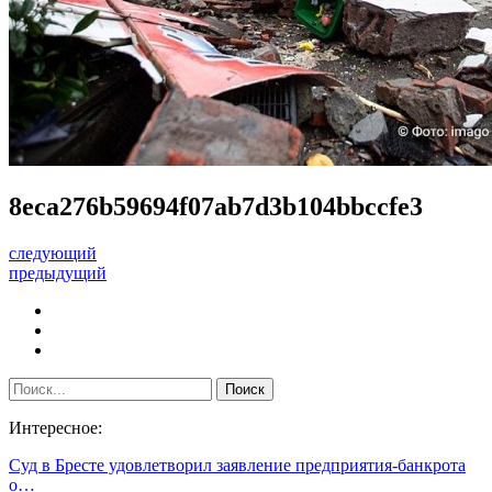
8eca276b59694f07ab7d3b104bbccfe3
следующий
предыдущий
Интересное:
Суд в Бресте удовлетворил заявление предприятия-банкрота
о…