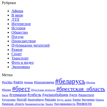
Рубрики
Афиша
В мире
ДТП
Интересное
История
Общество
Погода
Происшествия
Публикации читателей
Разное
Спорт
Транспорт
Фото и видео
Экономика
Метки
#беларусь
#авто
#барановичи
#tochka
#армия
#берёза
#брест
#брестская_область
#бизнес
#брестская_крепость
#гибель
#дальнобойщик
#германия
#дети
#животное
#вело
#кража
#китай
#здоровье
#литва
#медицина
#контрабанда
#курс_валют
#минск
#новости
#минская_область
#недвижимость
#мошенничество
#налог