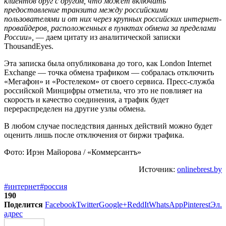
клиентов друг с другом, что может включать
предоставление транзита между российскими
пользователями и от них через крупных российских интернет-
провайдеров, расположенных в пунктах обмена за пределами
России»,
— даем цитату из аналитической записки
ThousandEyes.
Эта записка была опубликована до того, как London Internet
Exchange — точка обмена трафиком — собралась отключить
«Мегафон» и «Ростелеком» от своего сервиса. Пресс-служба
российской Минцифры отметила, что это не повлияет на
скорость и качество соединения, а трафик будет
перераспределен на другие узлы обмена.
В любом случае последствия данных действий можно будет
оценить лишь после отключения от биржи трафика.
Фото: Ирэн Майорова / «Коммерсантъ»
Источник:
onlinebrest.by
#интернет
#россия
190
Поделится
Facebook
Twitter
Google+
ReddIt
WhatsApp
Pinterest
Эл.
адрес