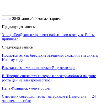
admin
2846 записей
0 комментариев
Предыдущая запись
Завод «БелДжи» отправляет работников в отпуск. В чём
причина?
Следующая запись
Посмотрите, как брестские заведения украсили витрины к
Новому году
Вам также могут понравиться
Еще от автора
В Швеции снижается интерес к электромобилям на фоне
роста цен на электроэнергию
Папа Франциск умер в 88 лет
Смертник совершил теракт на вокзале в Пакистане — 24
человека погибли