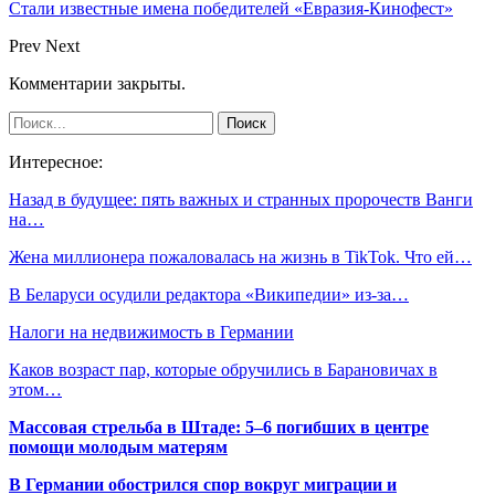
Стали известные имена победителей «Евразия-Кинофест»
Prev
Next
Комментарии закрыты.
Интересное:
Назад в будущее: пять важных и странных пророчеств Ванги
на…
Жена миллионера пожаловалась на жизнь в TikTok. Что ей…
В Беларуси осудили редактора «Википедии» из-за…
Налоги на недвижимость в Германии
Каков возраст пар, которые обручились в Барановичах в
этом…
Массовая стрельба в Штаде: 5–6 погибших в центре
помощи молодым матерям
В Германии обострился спор вокруг миграции и