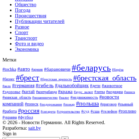
Общество
Погода
Происшествия
Публикации читателей
Разное
Спорт
Транспорт
Фото и видео
Экономика
Метки
#беларусь
#авто
#барановичи
#tochka
#армия
#берёза
#брест
#брестская_область
#бизнес
#брестская_крепость
#гибель
#дальнобойщик
#германия
#дети
#животное
#вело
#кража
#китай
#здоровье
#литва
#медицина
#контрабанда
#курс_валют
#минск
#новости
#минская_область
#недвижимость
#мошенничество
#налог
#польша
компаний
#пинск
#приговор
#пьяный
#подорожание
#пожар
#россия
#работа
#суд
#сша
#телефон
#топливо
#сигарета
#строительство
#футбол
#украина
© 2026 - Новости Германии. All Rights Reserved.
Разработка:
sait.by
Sign in