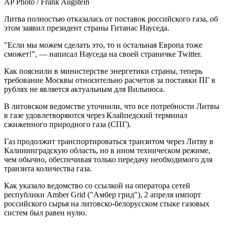
AP Photo / Frank Augstein
Литва полностью отказалась от поставок российского газа, об
этом заявил президент страны Гитанас Науседа.
"Если мы можем сделать это, то и остальная Европа тоже
сможет!", — написал Науседа на своей страничке Twitter.
Как пояснили в министерстве энергетики страны, теперь
требование Москвы относительно расчетов за поставки ПГ в
рублях не является актуальным для Вильнюса.
В литовском ведомстве уточнили, что все потребности Литвы
в газе удовлетворяются через Клайпедский терминал
сжиженного природного газа (СПГ).
Газ продолжит транспортироваться транзитом через Литву в
Калининградскую область, но в ином техническом режиме,
чем обычно, обеспечивая только передачу необходимого для
транзита количества газа.
Как указало ведомство со ссылкой на оператора сетей
республики Amber Grid ("Амбер грид"), 2 апреля импорт
российского сырья на литовско-белорусском стыке газовых
систем был равен нулю.