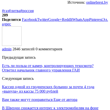
Источник:
onlinebrest.by
#газ
#литва
#россия
209
Поделится
Facebook
Twitter
Google+
ReddIt
WhatsApp
Pinterest
Эл.
адрес
admin
2846 записей
0 комментариев
Предыдущая запись
Есть ли польза от камер, контролирующих техосмотр?
Ответил начальник главного управления ГАИ
Следующая запись
Кассир одной из гродненских больниц за почти 4 года
«вынула» из кассы 75 000 рублей
Вам также могут понравиться
Еще от автора
В Швеции снижается интерес к электромобилям на фоне