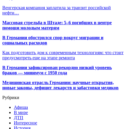
Венгерская компания заплатила за транзит российской
нефти…
Массовая стрельба в Штаде: 5–6 погибших в центре
помощи молодым матерям
В Германии обострился спор вокруг миграции и
социальных расходов
Как подготовить дом к современным технологиям: что стоит
предусмотреть еще на этапе ремонта
В Германии зафиксирован рекордно низкий уровень
браков — минимум с 1950 года
Медицинская отрасль Германии: научные открытия,
новые законы, дефицит лекарств и забастовки медиков
Рубрики
Афиша
В мире
ДТП
Интересное
История