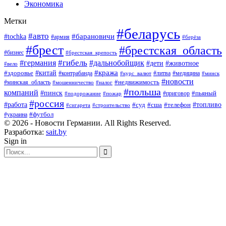
Экономика
Метки
#беларусь
#авто
#барановичи
#tochka
#армия
#берёза
#брест
#брестская_область
#бизнес
#брестская_крепость
#гибель
#дальнобойщик
#германия
#дети
#животное
#вело
#кража
#китай
#здоровье
#литва
#медицина
#контрабанда
#курс_валют
#минск
#новости
#минская_область
#недвижимость
#мошенничество
#налог
#польша
компаний
#пинск
#приговор
#пьяный
#подорожание
#пожар
#россия
#работа
#суд
#сша
#телефон
#топливо
#сигарета
#строительство
#футбол
#украина
© 2026 - Новости Германии. All Rights Reserved.
Разработка:
sait.by
Sign in