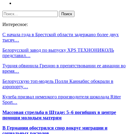
Интересное:
С начала года в Брестской области задержано более двух
тысяч…
Белорусский завод по выпуску XPS ТЕХНОНИКОЛЬ
представил…
Турция обвинила Грецию в препятствовании ее авиации во
время…
Белорусскую топ-модель Полли Каннабис обокрали в
аэропорту…
Кулеба призвал немецкого производителя шоколада Ritter
Sport…
Массовая стрельба в Штаде: 5–6 погибших в центре
помощи молодым матерям
В Германии обострился спор вокруг миграции и
социальных расходов