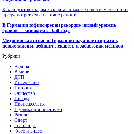
Как подготовить дом к современным технологиям: что стоит
предусмотреть еще на этапе ремонта
В Германии зафиксирован рекордно низкий уровень
браков — минимум с 1950 года
Медицинская отрасль Германии: научные открытия,
новые законы, дефицит лекарств и забастовки медиков
Рубрики
Афиша
В мире
ДТП
Интересное
История
Общество
Погода
Происшествия
Публикации читателей
Разное
Спорт
Транспорт
Фото и видео