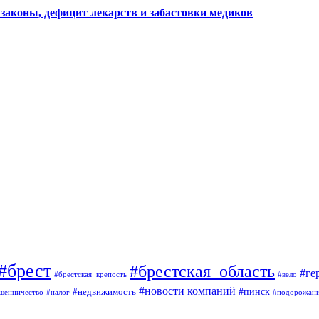
законы, дефицит лекарств и забастовки медиков
#брест
#брестская_область
#ге
#брестская_крепость
#вело
#новости компаний
#пинск
#недвижимость
шенничество
#налог
#подорожан