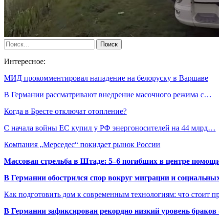
Интересное:
МИД прокомментировал нападение на белоруску в Варшаве
В Германии рассматривают внедрение масочного режима с…
Когда в Бресте отключат отопление?
С начала войны ЕС купил у РФ энергоносителей на 44 млрд…
Компания „Мерседес“ покидает рынок России
Массовая стрельба в Штаде: 5–6 погибших в центре помо
В Германии обострился спор вокруг миграции и социальных
Как подготовить дом к современным технологиям: что стоит пр
В Германии зафиксирован рекордно низкий уровень браков