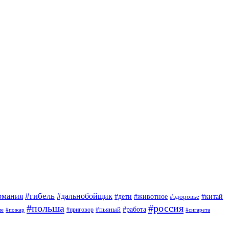
#гибель
#дальнобойщик
рмания
#дети
#животное
#китай
#здоровье
#польша
#россия
#работа
#приговор
#пьяный
ие
#пожар
#сигарета