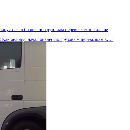
елорус начал бизнес по грузовым перевозкам в Польше
м! Как белорус начал бизнес по грузовым перевозкам в…"