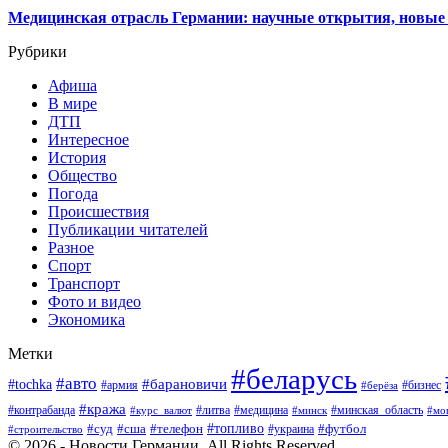
Медицинская отрасль Германии: научные открытия, новые 
Рубрики
Афиша
В мире
ДТП
Интересное
История
Общество
Погода
Происшествия
Публикации читателей
Разное
Спорт
Транспорт
Фото и видео
Экономика
Метки
#беларусь
#авто
#барановичи
#tochka
#армия
#бизнес
#берёза
#кража
#литва
#медицина
#минская_область
#контрабанда
#курс_валют
#минск
#мо
#суд
#сша
#телефон
#топливо
#футбол
#украина
#строительство
© 2026 - Новости Германии. All Rights Reserved.