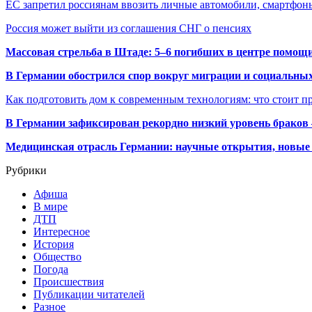
ЕС запретил россиянам ввозить личные автомобили, смартфо
Россия может выйти из соглашения СНГ о пенсиях
Массовая стрельба в Штаде: 5–6 погибших в центре помо
В Германии обострился спор вокруг миграции и социальных
Как подготовить дом к современным технологиям: что стоит пр
В Германии зафиксирован рекордно низкий уровень браков
Медицинская отрасль Германии: научные открытия, новые 
Рубрики
Афиша
В мире
ДТП
Интересное
История
Общество
Погода
Происшествия
Публикации читателей
Разное