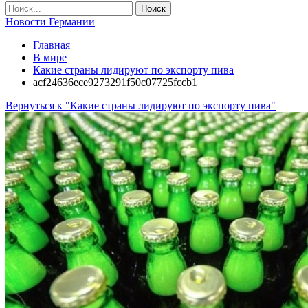
Новости Германии
Главная
В мире
Какие страны лидируют по экспорту пива
acf24636ece9273291f50c07725fccb1
Вернуться к "Какие страны лидируют по экспорту пива"