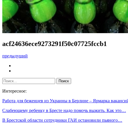
acf24636ece9273291f50c07725fccb1
предыдущий
Интересное:
Работа для беженцев из Украины в Берлине – Ярмарка ваканс
Слабеющему ребенку в Бресте надо помочь выжить. Как это…
В Брестской области сотрудники ГАИ остановили пьяного…