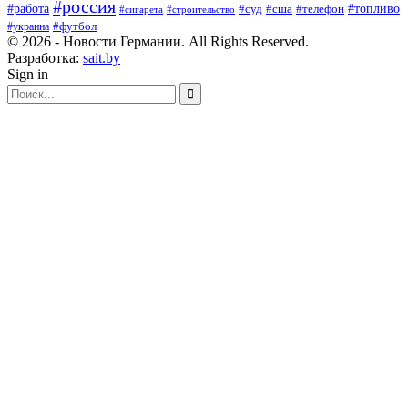
#россия
#работа
#суд
#сша
#телефон
#топливо
#сигарета
#строительство
#футбол
#украина
© 2026 - Новости Германии. All Rights Reserved.
Разработка:
sait.by
Sign in