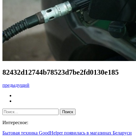
82432d12744b78523d7be2fd0130e185
предыдущий
Интересное:
Бытовая техника GoodHelper появилась в магазинах Беларуси