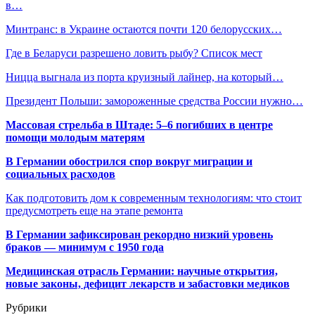
в…
Минтранс: в Украине остаются почти 120 белорусских…
Где в Беларуси разрешено ловить рыбу? Список мест
Ницца выгнала из порта круизный лайнер, на который…
Президент Польши: замороженные средства России нужно…
Массовая стрельба в Штаде: 5–6 погибших в центре
помощи молодым матерям
В Германии обострился спор вокруг миграции и
социальных расходов
Как подготовить дом к современным технологиям: что стоит
предусмотреть еще на этапе ремонта
В Германии зафиксирован рекордно низкий уровень
браков — минимум с 1950 года
Медицинская отрасль Германии: научные открытия,
новые законы, дефицит лекарств и забастовки медиков
Рубрики