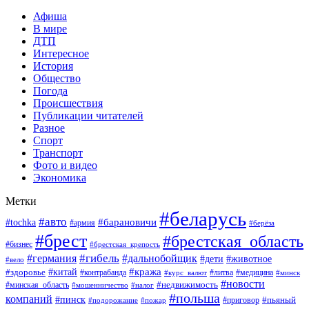
Афиша
В мире
ДТП
Интересное
История
Общество
Погода
Происшествия
Публикации читателей
Разное
Спорт
Транспорт
Фото и видео
Экономика
Метки
#беларусь
#авто
#барановичи
#tochka
#армия
#берёза
#брест
#брестская_область
#бизнес
#брестская_крепость
#гибель
#дальнобойщик
#германия
#дети
#животное
#вело
#кража
#китай
#здоровье
#литва
#медицина
#контрабанда
#курс_валют
#минск
#новости
#минская_область
#недвижимость
#мошенничество
#налог
#польша
компаний
#пинск
#приговор
#пьяный
#подорожание
#пожар