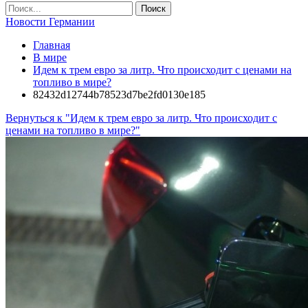
Новости Германии
Главная
В мире
Идем к трем евро за литр. Что происходит с ценами на
топливо в мире?
82432d12744b78523d7be2fd0130e185
Вернуться к "Идем к трем евро за литр. Что происходит с
ценами на топливо в мире?"