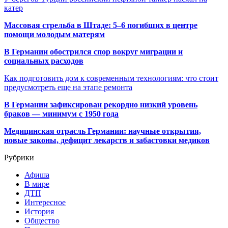
катер
Массовая стрельба в Штаде: 5–6 погибших в центре
помощи молодым матерям
В Германии обострился спор вокруг миграции и
социальных расходов
Как подготовить дом к современным технологиям: что стоит
предусмотреть еще на этапе ремонта
В Германии зафиксирован рекордно низкий уровень
браков — минимум с 1950 года
Медицинская отрасль Германии: научные открытия,
новые законы, дефицит лекарств и забастовки медиков
Рубрики
Афиша
В мире
ДТП
Интересное
История
Общество