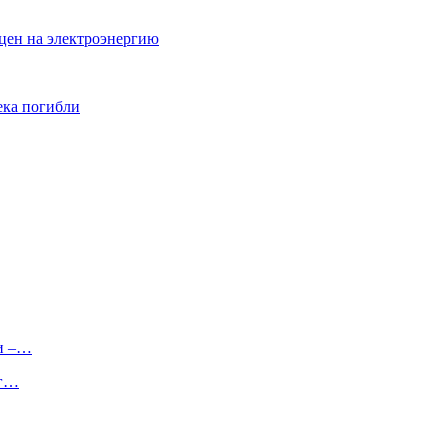
цен на электроэнергию
ека погибли
ии –…
ег…