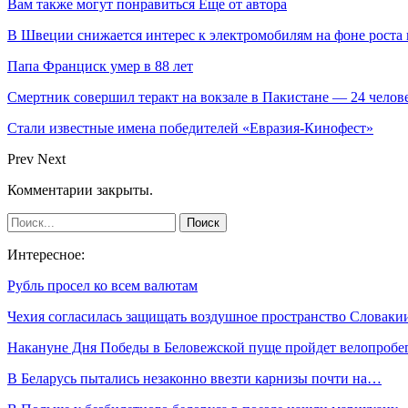
Вам также могут понравиться
Еще от автора
В Швеции снижается интерес к электромобилям на фоне роста 
Папа Франциск умер в 88 лет
Смертник совершил теракт на вокзале в Пакистане — 24 челов
Стали известные имена победителей «Евразия-Кинофест»
Prev
Next
Комментарии закрыты.
Интересное:
Рубль просел ко всем валютам
Чехия согласилась защищать воздушное пространство Словак
Накануне Дня Победы в Беловежской пуще пройдет велопроб
В Беларусь пытались незаконно ввезти карнизы почти на…