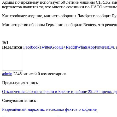
Армия по-прежнему использует 50-летние машины CH-53G амер
вертолетов является то, что многие союзники по НАТО исполь
Как сообщает издание, министр обороны Ламбрехт сообщит Бун
Министерство обороны Германии сообщило Reuters, что решение
161
Поделится
Facebook
Twitter
Google+
ReddIt
WhatsApp
Pinterest
Эл. 
admin
2846 записей
0 комментариев
Предыдущая запись
Отключения электроэнергии в Бресте и районе 25-29 апреля: ад
Следующая запись
Разрешённый наркотик: несколько фактов о кофеине