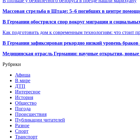
В Польше у безбилетного белоруса в поезде нашли марихуану
Массовая стрельба в Штаде: 5–6 погибших в центре помо
В Германии обострился спор вокруг миграции и социальных
Как подготовить дом к современным технологиям: что стоит пр
В Германии зафиксирован рекордно низкий уровень браков
Медицинская отрасль Германии: научные открытия, новые 
Рубрики
Афиша
В мире
ДТП
Интересное
История
Общество
Погода
Происшествия
Публикации читателей
Разное
Спорт
Транспорт