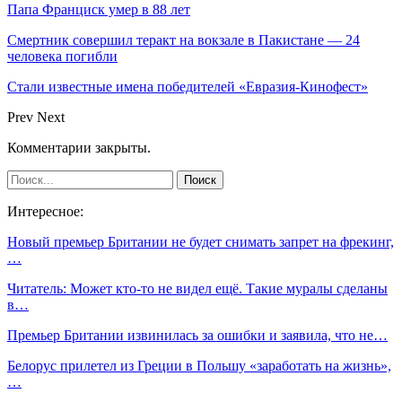
Папа Франциск умер в 88 лет
Смертник совершил теракт на вокзале в Пакистане — 24
человека погибли
Стали известные имена победителей «Евразия-Кинофест»
Prev
Next
Комментарии закрыты.
Интересное:
Новый премьер Британии не будет снимать запрет на фрекинг,
…
Читатель: Может кто-то не видел ещё. Такие муралы сделаны
в…
Премьер Британии извинилась за ошибки и заявила, что не…
Белорус прилетел из Греции в Польшу «заработать на жизнь»,
…