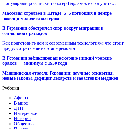
Популярный российский блогер Варламов начал учить…
Массовая стрельба в Штаде: 5–6 погибших в центре
помощи молодым матерям
В Германии обострился спор вокруг миграции и
социальных расходов
Как подготовить дом к современным технологиям: что стоит
предусмотреть еще на этапе ремонта
В Германии зафиксирован рекордно низкий уровень
браков — минимум с 1950 года
Медицинская отрасль Германии: научные открытия,
новые законы, дефицит лекарств и забастовки медиков
Рубрики
Афиша
В мире
ДТП
Интересное
История
Общество
Погода