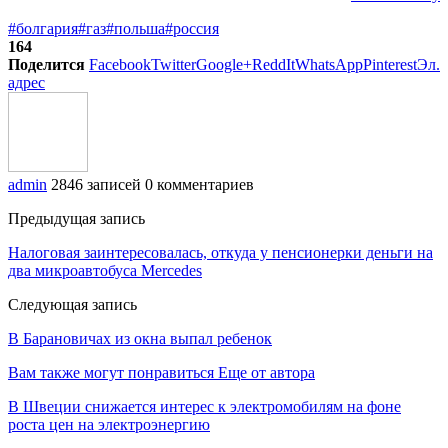
#болгария
#газ
#польша
#россия
164
Поделится
Facebook
Twitter
Google+
ReddIt
WhatsApp
Pinterest
Эл.
адрес
admin
2846 записей
0 комментариев
Предыдущая запись
Налоговая заинтересовалась, откуда у пенсионерки деньги на
два микроавтобуса Mercedes
Следующая запись
В Барановичах из окна выпал ребенок
Вам также могут понравиться
Еще от автора
В Швеции снижается интерес к электромобилям на фоне
роста цен на электроэнергию