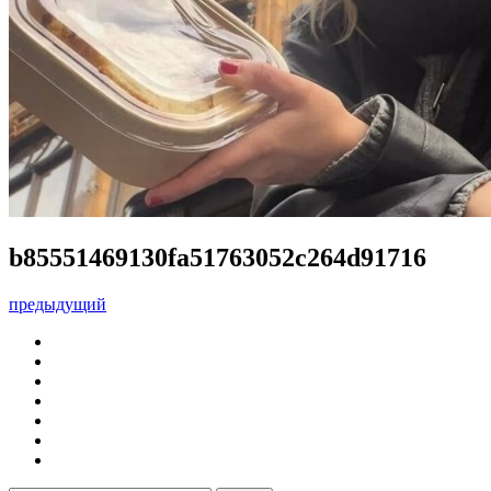
b85551469130fa51763052c264d91716
предыдущий