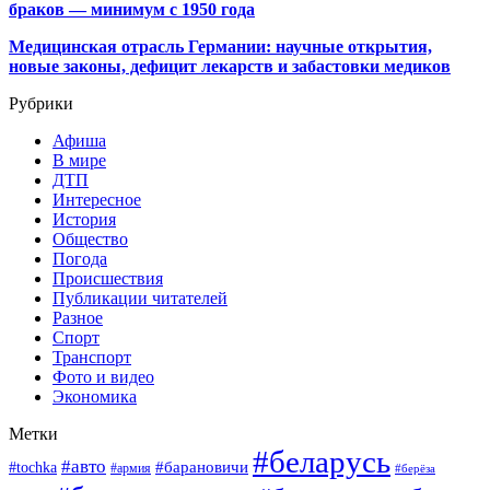
браков — минимум с 1950 года
Медицинская отрасль Германии: научные открытия,
новые законы, дефицит лекарств и забастовки медиков
Рубрики
Афиша
В мире
ДТП
Интересное
История
Общество
Погода
Происшествия
Публикации читателей
Разное
Спорт
Транспорт
Фото и видео
Экономика
Метки
#беларусь
#авто
#барановичи
#tochka
#армия
#берёза