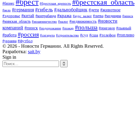
#брест
#брестская_область
#бизнес
#брестская_крепость
#гибель
#дальнобойщик
#германия
#дети
#животное
#вело
#кража
#китай
#здоровье
#литва
#медицина
#контрабанда
#курс_валют
#минск
#новости
#минская_область
#недвижимость
#мошенничество
#налог
#польша
компаний
#пинск
#приговор
#пьяный
#подорожание
#пожар
#россия
#работа
#суд
#сша
#телефон
#топливо
#сигарета
#строительство
#футбол
#украина
© 2026 - Новости Германии. All Rights Reserved.
Разработка:
sait.by
Sign in