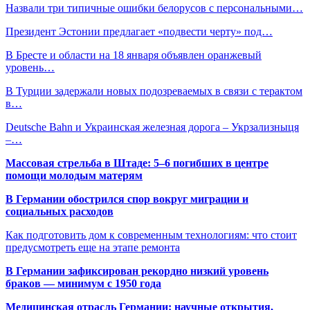
Назвали три типичные ошибки белорусов с персональными…
Президент Эстонии предлагает «подвести черту» под…
В Бресте и области на 18 января объявлен оранжевый
уровень…
В Турции задержали новых подозреваемых в связи с терактом
в…
Deutsche Bahn и Украинская железная дорога – Укрзализныця
–…
Массовая стрельба в Штаде: 5–6 погибших в центре
помощи молодым матерям
В Германии обострился спор вокруг миграции и
социальных расходов
Как подготовить дом к современным технологиям: что стоит
предусмотреть еще на этапе ремонта
В Германии зафиксирован рекордно низкий уровень
браков — минимум с 1950 года
Медицинская отрасль Германии: научные открытия,