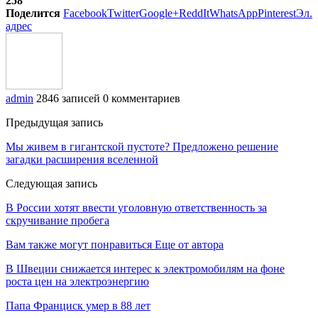
258
Поделится
Facebook
Twitter
Google+
ReddIt
WhatsApp
Pinterest
Эл.
адрес
admin
2846 записей
0 комментариев
Предыдущая запись
Мы живем в гигантской пустоте? Предложено решение
загадки расширения вселенной
Следующая запись
В России хотят ввести уголовную ответственность за
скручивание пробега
Вам также могут понравиться
Еще от автора
В Швеции снижается интерес к электромобилям на фоне
роста цен на электроэнергию
Папа Франциск умер в 88 лет