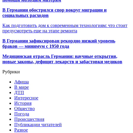
В Германии обострился спор вокруг миграции и
социальных расходов
Как подготовить дом к современным технологиям: что стоит
предусмотреть еще на этапе ремонта
В Германии зафиксирован рекордно низкий уровень
браков — минимум с 1950 года
Медицинская отрасль Германии: научные открытия,
новые законы, дефицит лекарств и забастовки медиков
Рубрики
Афиша
В мире
ДТП
Интересное
История
Общество
Погода
Происшествия
Публикации читателей
Разное