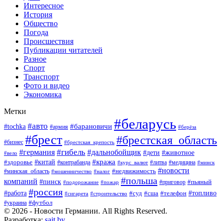
Интересное
История
Общество
Погода
Происшествия
Публикации читателей
Разное
Спорт
Транспорт
Фото и видео
Экономика
Метки
#беларусь
#авто
#барановичи
#tochka
#армия
#берёза
#брест
#брестская_область
#бизнес
#брестская_крепость
#гибель
#дальнобойщик
#германия
#дети
#животное
#вело
#кража
#китай
#здоровье
#литва
#медицина
#контрабанда
#курс_валют
#минск
#новости
#минская_область
#недвижимость
#мошенничество
#налог
#польша
компаний
#пинск
#приговор
#пьяный
#подорожание
#пожар
#россия
#работа
#суд
#сша
#телефон
#топливо
#сигарета
#строительство
#футбол
#украина
© 2026 - Новости Германии. All Rights Reserved.
Разработка:
sait.by