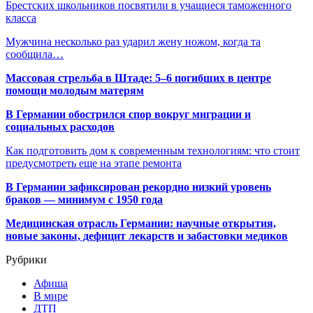
Брестских школьников посвятили в учащиеся таможенного
класса
Мужчина несколько раз ударил жену ножом, когда та
сообщила…
Массовая стрельба в Штаде: 5–6 погибших в центре
помощи молодым матерям
В Германии обострился спор вокруг миграции и
социальных расходов
Как подготовить дом к современным технологиям: что стоит
предусмотреть еще на этапе ремонта
В Германии зафиксирован рекордно низкий уровень
браков — минимум с 1950 года
Медицинская отрасль Германии: научные открытия,
новые законы, дефицит лекарств и забастовки медиков
Рубрики
Афиша
В мире
ДТП