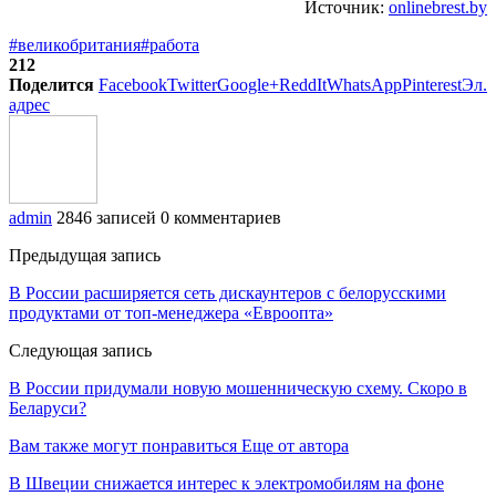
Источник:
onlinebrest.by
#великобритания
#работа
212
Поделится
Facebook
Twitter
Google+
ReddIt
WhatsApp
Pinterest
Эл.
адрес
admin
2846 записей
0 комментариев
Предыдущая запись
В России расширяется сеть дискаунтеров с белорусскими
продуктами от топ-менеджера «Евроопта»
Следующая запись
В России придумали новую мошенническую схему. Скоро в
Беларуси?
Вам также могут понравиться
Еще от автора
В Швеции снижается интерес к электромобилям на фоне