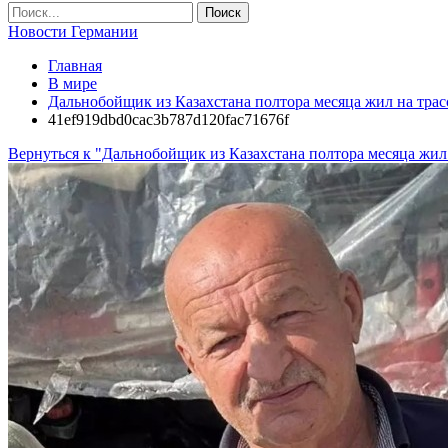
Новости Германии
Главная
В мире
Дальнобойщик из Казахстана полтора месяца жил на тра
41ef919dbd0cac3b787d120fac71676f
Вернуться к "Дальнобойщик из Казахстана полтора месяца жил