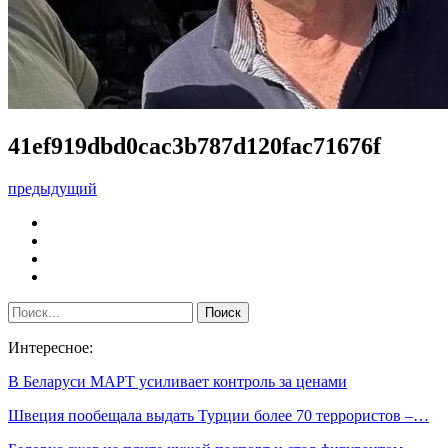
41ef919dbd0cac3b787d120fac71676f
предыдущий
Интересное:
В Беларуси МАРТ усиливает контроль за ценами
Швеция пообещала выдать Турции более 70 террористов –…