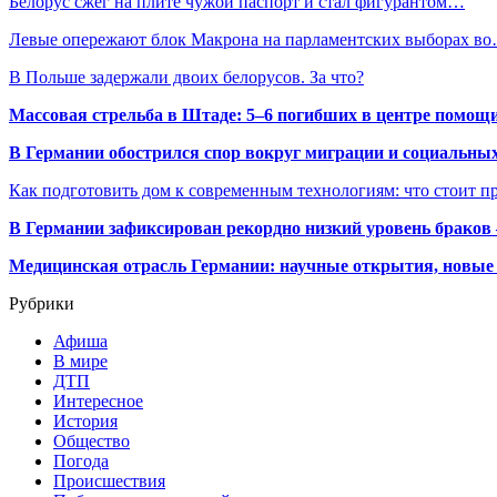
Белорус сжег на плите чужой паспорт и стал фигурантом…
Левые опережают блок Макрона на парламентских выборах в
В Польше задержали двоих белорусов. За что?
Массовая стрельба в Штаде: 5–6 погибших в центре помо
В Германии обострился спор вокруг миграции и социальных
Как подготовить дом к современным технологиям: что стоит пр
В Германии зафиксирован рекордно низкий уровень браков
Медицинская отрасль Германии: научные открытия, новые 
Рубрики
Афиша
В мире
ДТП
Интересное
История
Общество
Погода
Происшествия