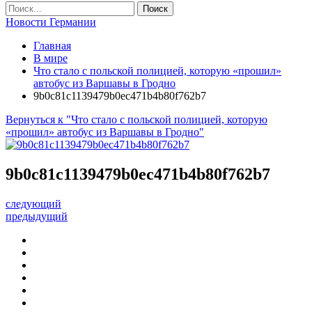
Новости Германии
Главная
В мире
Что стало с польской полицией, которую «прошил»
автобус из Варшавы в Гродно
9b0c81c1139479b0ec471b4b80f762b7
Вернуться к "Что стало с польской полицией, которую
«прошил» автобус из Варшавы в Гродно"
9b0c81c1139479b0ec471b4b80f762b7
следующий
предыдущий