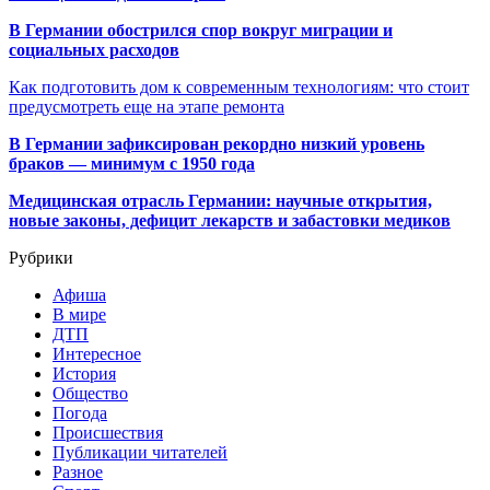
В Германии обострился спор вокруг миграции и
социальных расходов
Как подготовить дом к современным технологиям: что стоит
предусмотреть еще на этапе ремонта
В Германии зафиксирован рекордно низкий уровень
браков — минимум с 1950 года
Медицинская отрасль Германии: научные открытия,
новые законы, дефицит лекарств и забастовки медиков
Рубрики
Афиша
В мире
ДТП
Интересное
История
Общество
Погода
Происшествия
Публикации читателей
Разное