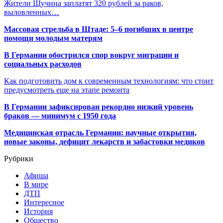
Жители Щучина заплатят 320 рублей за раков,
выловленных…
Массовая стрельба в Штаде: 5–6 погибших в центре
помощи молодым матерям
В Германии обострился спор вокруг миграции и
социальных расходов
Как подготовить дом к современным технологиям: что стоит
предусмотреть еще на этапе ремонта
В Германии зафиксирован рекордно низкий уровень
браков — минимум с 1950 года
Медицинская отрасль Германии: научные открытия,
новые законы, дефицит лекарств и забастовки медиков
Рубрики
Афиша
В мире
ДТП
Интересное
История
Общество