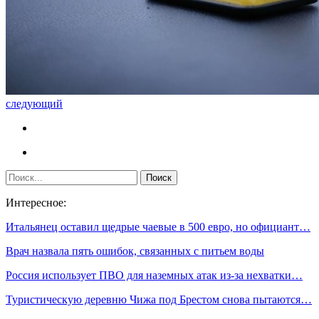
следующий
Интересное:
Итальянец оставил щедрые чаевые в 500 евро, но официант…
Врач назвала пять ошибок, связанных с питьем воды
Россия использует ПВО для наземных атак из-за нехватки…
Туристическую деревню Чижа под Брестом снова пытаются…