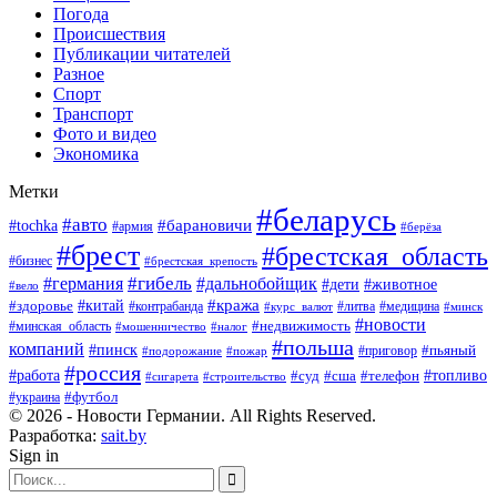
Погода
Происшествия
Публикации читателей
Разное
Спорт
Транспорт
Фото и видео
Экономика
Метки
#беларусь
#авто
#барановичи
#tochka
#армия
#берёза
#брест
#брестская_область
#бизнес
#брестская_крепость
#гибель
#дальнобойщик
#германия
#дети
#животное
#вело
#кража
#китай
#здоровье
#литва
#медицина
#контрабанда
#курс_валют
#минск
#новости
#минская_область
#недвижимость
#мошенничество
#налог
#польша
компаний
#пинск
#приговор
#пьяный
#подорожание
#пожар
#россия
#работа
#суд
#сша
#телефон
#топливо
#сигарета
#строительство
#футбол
#украина
© 2026 - Новости Германии. All Rights Reserved.
Разработка:
sait.by
Sign in