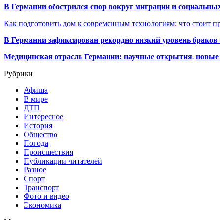
В Германии обострился спор вокруг миграции и социальных
Как подготовить дом к современным технологиям: что стоит пр
В Германии зафиксирован рекордно низкий уровень браков
Медицинская отрасль Германии: научные открытия, новые 
Рубрики
Афиша
В мире
ДТП
Интересное
История
Общество
Погода
Происшествия
Публикации читателей
Разное
Спорт
Транспорт
Фото и видео
Экономика