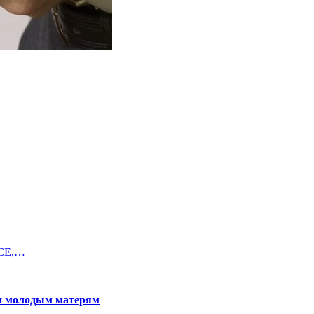
БСЕ,…
щи молодым матерям