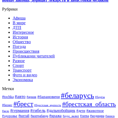
новые законы, дефицит лекарств и забастовки медиков
Рубрики
Афиша
В мире
ДТП
Интересное
История
Общество
Погода
Происшествия
Публикации читателей
Разное
Спорт
Транспорт
Фото и видео
Экономика
Метки
#беларусь
#авто
#барановичи
#tochka
#армия
#берёза
#брест
#брестская_область
#бизнес
#брестская_крепость
#гибель
#дальнобойщик
#германия
#дети
#животное
#вело
#кража
#китай
#здоровье
#литва
#медицина
#контрабанда
#курс_валют
#минск