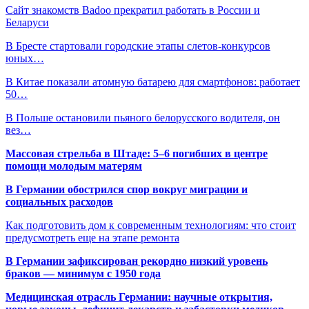
Сайт знакомств Badoo прекратил работать в России и
Беларуси
В Бресте стартовали городские этапы слетов-конкурсов
юных…
В Китае показали атомную батарею для смартфонов: работает
50…
В Польше остановили пьяного белорусского водителя, он
вез…
Массовая стрельба в Штаде: 5–6 погибших в центре
помощи молодым матерям
В Германии обострился спор вокруг миграции и
социальных расходов
Как подготовить дом к современным технологиям: что стоит
предусмотреть еще на этапе ремонта
В Германии зафиксирован рекордно низкий уровень
браков — минимум с 1950 года
Медицинская отрасль Германии: научные открытия,