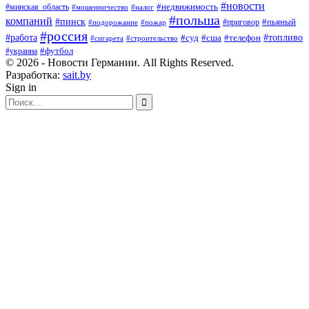
#новости
#минская_область
#недвижимость
#мошенничество
#налог
#польша
компаний
#пинск
#приговор
#пьяный
#подорожание
#пожар
#россия
#работа
#суд
#сша
#телефон
#топливо
#сигарета
#строительство
#футбол
#украина
© 2026 - Новости Германии. All Rights Reserved.
Разработка:
sait.by
Sign in