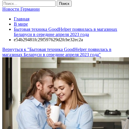
Новости Германии
Главная
В мире
Бытовая техника GoodHelper появилась в магазинах
Беларуси в середине апреля 2023 года
e54b29481fc29f597629d2fcbe32ec2a
Вернуться к "Бытовая техника GoodHelper появилась в
магазинах Беларуси в середине апреля 2023 года"