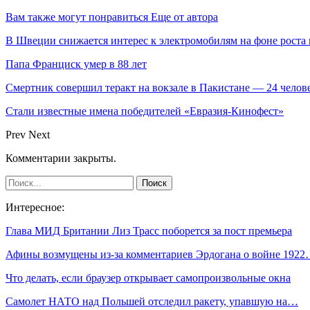
Вам также могут понравиться
Еще от автора
В Швеции снижается интерес к электромобилям на фоне роста 
Папа Франциск умер в 88 лет
Смертник совершил теракт на вокзале в Пакистане — 24 челов
Стали известные имена победителей «Евразия-Кинофест»
Prev
Next
Комментарии закрыты.
Интересное:
Глава МИД Британии Лиз Трасс поборется за пост премьера
Афины возмущены из-за комментариев Эрдогана о войне 192
Что делать, если браузер открывает самопроизвольные окна
Самолет НАТО над Польшей отследил ракету, упавшую на…