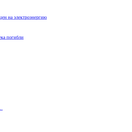
цен на электроэнергию
ека погибли
2…