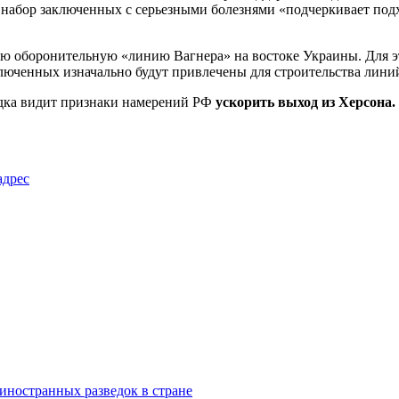
 набор заключенных с серьезными болезнями «подчеркивает под
ую оборонительную «линию Вагнера» на востоке Украины. Для э
ключенных изначально будут привлечены для строительства лини
ведка видит признаки намерений РФ
ускорить выход из Херсона.
адрес
иностранных разведок в стране