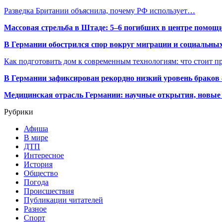
Разведка Британии объяснила, почему РФ использует…
Массовая стрельба в Штаде: 5–6 погибших в центре помо
В Германии обострился спор вокруг миграции и социальных
Как подготовить дом к современным технологиям: что стоит пр
В Германии зафиксирован рекордно низкий уровень браков
Медицинская отрасль Германии: научные открытия, новые 
Рубрики
Афиша
В мире
ДТП
Интересное
История
Общество
Погода
Происшествия
Публикации читателей
Разное
Спорт