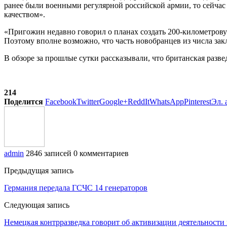
ранее были военными регулярной российской армии, то сейчас
качеством».
«Пригожин недавно говорил о планах создать 200-километров
Поэтому вполне возможно, что часть новобранцев из числа за
В обзоре за прошлые сутки рассказывали, что британская раз
214
Поделится
Facebook
Twitter
Google+
ReddIt
WhatsApp
Pinterest
Эл. 
admin
2846 записей
0 комментариев
Предыдущая запись
Германия передала ГСЧС 14 генераторов
Следующая запись
Немецкая контрразведка говорит об активизации деятельности 