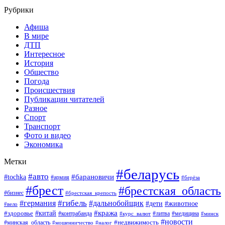
Рубрики
Афиша
В мире
ДТП
Интересное
История
Общество
Погода
Происшествия
Публикации читателей
Разное
Спорт
Транспорт
Фото и видео
Экономика
Метки
#беларусь
#авто
#барановичи
#tochka
#армия
#берёза
#брест
#брестская_область
#бизнес
#брестская_крепость
#гибель
#дальнобойщик
#германия
#дети
#животное
#вело
#кража
#китай
#здоровье
#литва
#медицина
#контрабанда
#курс_валют
#минск
#новости
#минская_область
#недвижимость
#мошенничество
#налог