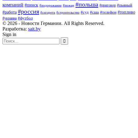
#польша
компаний
#пинск
#приговор
#пьяный
#подорожание
#пожар
#россия
#работа
#суд
#сша
#телефон
#топливо
#сигарета
#строительство
#футбол
#украина
© 2026 - Новости Германии. All Rights Reserved.
Разработка:
sait.by
Sign in