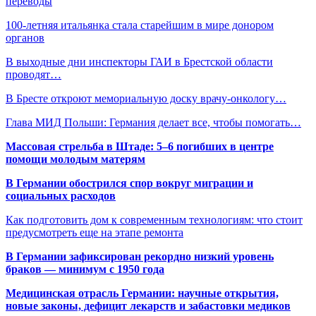
переводы
100-летняя итальянка стала старейшим в мире донором
органов
В выходные дни инспекторы ГАИ в Брестской области
проводят…
В Бресте откроют мемориальную доску врачу-онкологу…
Глава МИД Польши: Германия делает все, чтобы помогать…
Массовая стрельба в Штаде: 5–6 погибших в центре
помощи молодым матерям
В Германии обострился спор вокруг миграции и
социальных расходов
Как подготовить дом к современным технологиям: что стоит
предусмотреть еще на этапе ремонта
В Германии зафиксирован рекордно низкий уровень
браков — минимум с 1950 года
Медицинская отрасль Германии: научные открытия,
новые законы, дефицит лекарств и забастовки медиков