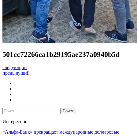
501cc72266ca1b29195ae237a0940b5d
следующий
предыдущий
Интересное:
«Альфа-Банк» прекращает международные долларовые