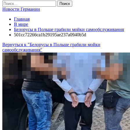
Новости Германии
Главная
В мире
Белорусы в Польше грабили мойки самообслуживания
501cc72266ca1b29195ae237a0940b5d
Вернуться к "Белорусы в Польше грабили мойки
самообслуживания"