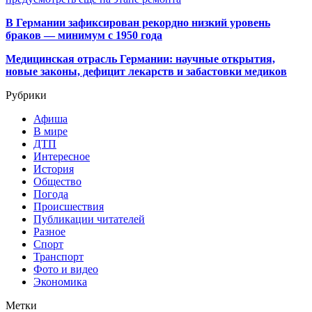
В Германии зафиксирован рекордно низкий уровень
браков — минимум с 1950 года
Медицинская отрасль Германии: научные открытия,
новые законы, дефицит лекарств и забастовки медиков
Рубрики
Афиша
В мире
ДТП
Интересное
История
Общество
Погода
Происшествия
Публикации читателей
Разное
Спорт
Транспорт
Фото и видео
Экономика
Метки