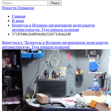
Новости Германии
Главная
В мире
Белорусы в Испании организовали нелегальную
автомастерскую. Туда пришла полиция
571ff348e2ed064efdcf32b71e64a240
Вернуться к "Белорусы в Испании организовали нелегальную
автомастерскую. Туда пришла полиция"