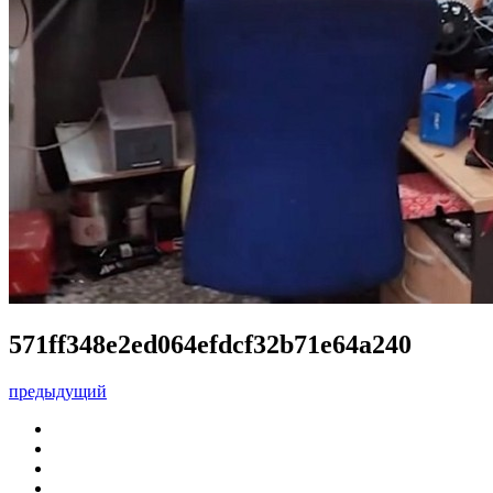
571ff348e2ed064efdcf32b71e64a240
предыдущий