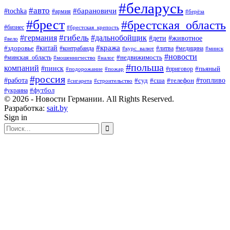
#беларусь
#авто
#барановичи
#tochka
#армия
#берёза
#брест
#брестская_область
#бизнес
#брестская_крепость
#гибель
#дальнобойщик
#германия
#дети
#животное
#вело
#кража
#китай
#здоровье
#литва
#медицина
#контрабанда
#курс_валют
#минск
#новости
#минская_область
#недвижимость
#мошенничество
#налог
#польша
компаний
#пинск
#приговор
#пьяный
#подорожание
#пожар
#россия
#работа
#суд
#сша
#телефон
#топливо
#сигарета
#строительство
#футбол
#украина
© 2026 - Новости Германии. All Rights Reserved.
Разработка:
sait.by
Sign in