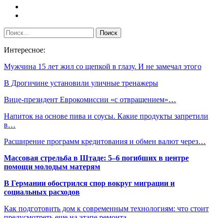
Интересное:
Мужчина 15 лет жил со щепкой в глазу. И не замечал этого
В Дрогичине установили уличные тренажеры
Вице-президент Еврокомиссии «с отвращением»…
Напиток на основе пива и соусы. Какие продукты запретили
в…
Расширение программ кредитования и обмен валют через…
Массовая стрельба в Штаде: 5–6 погибших в центре
помощи молодым матерям
В Германии обострился спор вокруг миграции и
социальных расходов
Как подготовить дом к современным технологиям: что стоит
предусмотреть еще на этапе ремонта