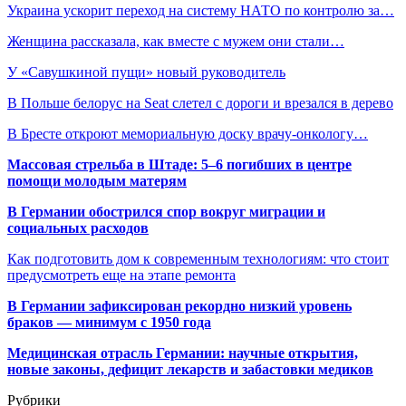
Украина ускорит переход на систему НАТО по контролю за…
Женщина рассказала, как вместе с мужем они стали…
У «Савушкиной пущи» новый руководитель
В Польше белорус на Seat слетел с дороги и врезался в дерево
В Бресте откроют мемориальную доску врачу-онкологу…
Массовая стрельба в Штаде: 5–6 погибших в центре
помощи молодым матерям
В Германии обострился спор вокруг миграции и
социальных расходов
Как подготовить дом к современным технологиям: что стоит
предусмотреть еще на этапе ремонта
В Германии зафиксирован рекордно низкий уровень
браков — минимум с 1950 года
Медицинская отрасль Германии: научные открытия,
новые законы, дефицит лекарств и забастовки медиков
Рубрики