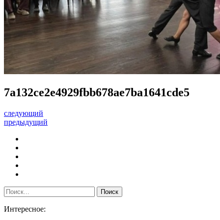
7a132ce2e4929fbb678ae7ba1641cde5
следующий
предыдущий
Интересное: