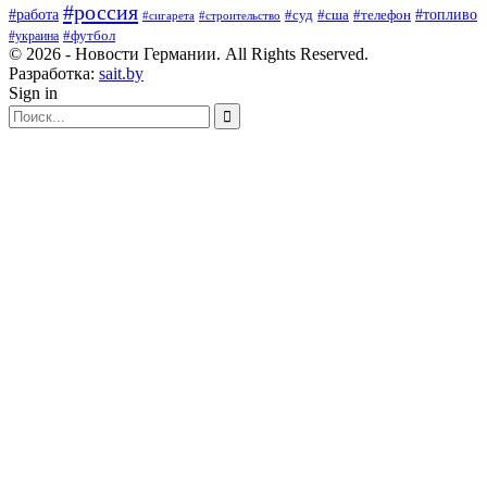
#россия
#работа
#суд
#сша
#телефон
#топливо
#сигарета
#строительство
#футбол
#украина
© 2026 - Новости Германии. All Rights Reserved.
Разработка:
sait.by
Sign in