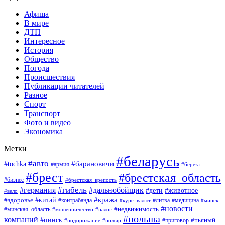
Афиша
В мире
ДТП
Интересное
История
Общество
Погода
Происшествия
Публикации читателей
Разное
Спорт
Транспорт
Фото и видео
Экономика
Метки
#беларусь
#авто
#барановичи
#tochka
#армия
#берёза
#брест
#брестская_область
#бизнес
#брестская_крепость
#гибель
#дальнобойщик
#германия
#дети
#животное
#вело
#кража
#китай
#здоровье
#литва
#медицина
#контрабанда
#курс_валют
#минск
#новости
#минская_область
#недвижимость
#мошенничество
#налог
#польша
компаний
#пинск
#приговор
#пьяный
#подорожание
#пожар