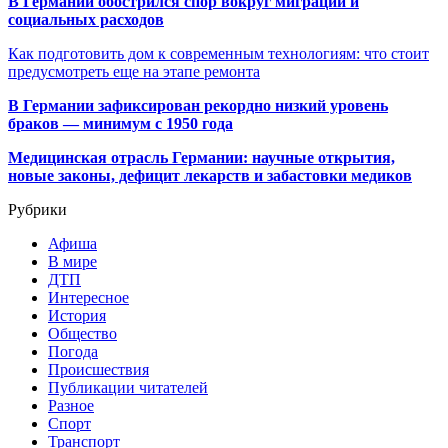
В Германии обострился спор вокруг миграции и
социальных расходов
Как подготовить дом к современным технологиям: что стоит
предусмотреть еще на этапе ремонта
В Германии зафиксирован рекордно низкий уровень
браков — минимум с 1950 года
Медицинская отрасль Германии: научные открытия,
новые законы, дефицит лекарств и забастовки медиков
Рубрики
Афиша
В мире
ДТП
Интересное
История
Общество
Погода
Происшествия
Публикации читателей
Разное
Спорт
Транспорт