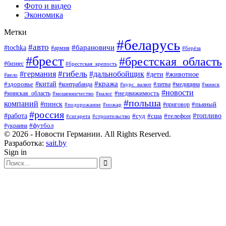
Фото и видео
Экономика
Метки
#беларусь
#авто
#барановичи
#tochka
#армия
#берёза
#брест
#брестская_область
#бизнес
#брестская_крепость
#гибель
#дальнобойщик
#германия
#дети
#животное
#вело
#кража
#китай
#здоровье
#литва
#медицина
#контрабанда
#курс_валют
#минск
#новости
#минская_область
#недвижимость
#мошенничество
#налог
#польша
компаний
#пинск
#приговор
#пьяный
#подорожание
#пожар
#россия
#работа
#суд
#сша
#телефон
#топливо
#сигарета
#строительство
#футбол
#украина
© 2026 - Новости Германии. All Rights Reserved.
Разработка:
sait.by
Sign in