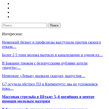
Интересное:
Немецкий бизнес и профсоюзы выступили против скорого
отказа…
Более 2,5 тонн молока вытекло в канализацию в одном из…
В Баварии трюком с белорусскими рублями хотели
«надуть»…
Немецкие «Левые» вызвали скандал, выпустив…
G7 осудила обстрел ТЦ в Кременчуге: мы не успокоимся,
пока…
Массовая стрельба в Штаде: 5–6 погибших в центре
помощи молодым матерям