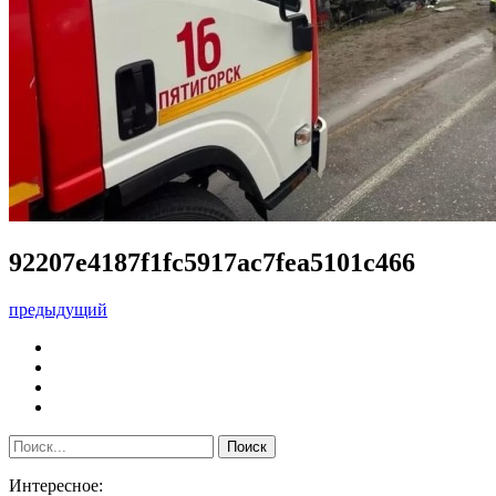
92207e4187f1fc5917ac7fea5101c466
предыдущий
Интересное: