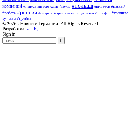
#польша
компаний
#пинск
#приговор
#пьяный
#подорожание
#пожар
#россия
#работа
#суд
#сша
#телефон
#топливо
#сигарета
#строительство
#футбол
#украина
© 2026 - Новости Германии. All Rights Reserved.
Разработка:
sait.by
Sign in