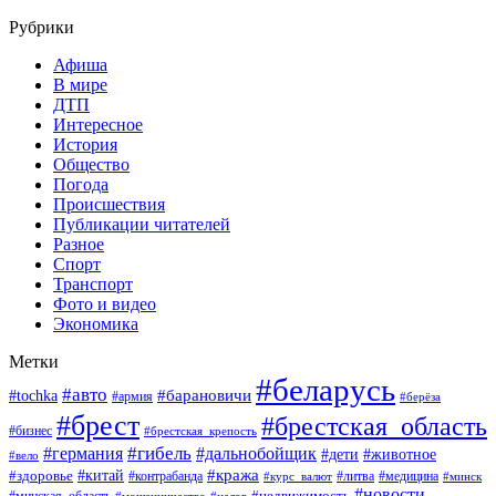
Рубрики
Афиша
В мире
ДТП
Интересное
История
Общество
Погода
Происшествия
Публикации читателей
Разное
Спорт
Транспорт
Фото и видео
Экономика
Метки
#беларусь
#авто
#барановичи
#tochka
#армия
#берёза
#брест
#брестская_область
#бизнес
#брестская_крепость
#гибель
#дальнобойщик
#германия
#дети
#животное
#вело
#кража
#китай
#здоровье
#литва
#медицина
#контрабанда
#курс_валют
#минск
#новости
#минская_область
#недвижимость
#мошенничество
#налог