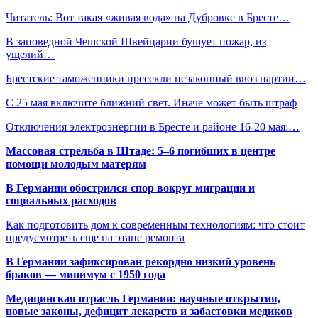
Читатель: Вот такая «живая вода» на Дубровке в Бресте…
В заповедной Чешской Швейцарии бушует пожар, из
ущелий…
Брестские таможенники пресекли незаконный ввоз партии…
С 25 мая включите ближний свет. Иначе может быть штраф
Отключения электроэнергии в Бресте и районе 16-20 мая:…
Массовая стрельба в Штаде: 5–6 погибших в центре
помощи молодым матерям
В Германии обострился спор вокруг миграции и
социальных расходов
Как подготовить дом к современным технологиям: что стоит
предусмотреть еще на этапе ремонта
В Германии зафиксирован рекордно низкий уровень
браков — минимум с 1950 года
Медицинская отрасль Германии: научные открытия,
новые законы, дефицит лекарств и забастовки медиков