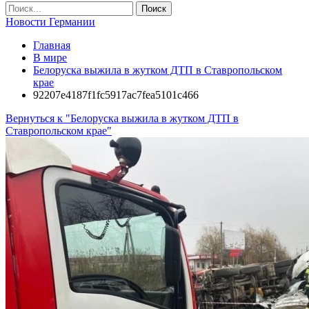
Новости Германии
Главная
В мире
Белоруска выжила в жутком ДТП в Ставропольском
крае
92207e4187f1fc5917ac7fea5101c466
Вернуться к "Белоруска выжила в жутком ДТП в
Ставропольском крае"