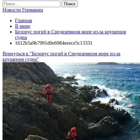
Новости Германии
Главная
В мире
Белорус погиб в Средиземном море из-за крушения
судна
1612b5a9b7991d0e6984eeece5c13331
Вернуться к "Белорус погиб в Средиземном море из-за
крушения судна"