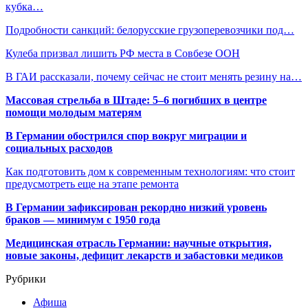
кубка…
Подробности санкций: белорусские грузоперевозчики под…
Кулеба призвал лишить РФ места в Совбезе ООН
В ГАИ рассказали, почему сейчас не стоит менять резину на…
Массовая стрельба в Штаде: 5–6 погибших в центре
помощи молодым матерям
В Германии обострился спор вокруг миграции и
социальных расходов
Как подготовить дом к современным технологиям: что стоит
предусмотреть еще на этапе ремонта
В Германии зафиксирован рекордно низкий уровень
браков — минимум с 1950 года
Медицинская отрасль Германии: научные открытия,
новые законы, дефицит лекарств и забастовки медиков
Рубрики
Афиша