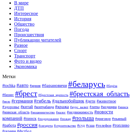
В мире
ДТП
Интересное
История
Общество
Погода
Происшествия
Публикации читателей
Разное
Спорт
Транспорт
Фото и видео
Экономика
Метки
#беларусь
#авто
#барановичи
#tochka
#армия
#берёза
#брест
#брестская_область
#бизнес
#брестская_крепость
#гибель
#дальнобойщик
#германия
#дети
#животное
#вело
#кража
#китай
#здоровье
#литва
#медицина
#контрабанда
#курс_валют
#минск
#новости
#минская_область
#недвижимость
#мошенничество
#налог
#польша
компаний
#пинск
#приговор
#пьяный
#подорожание
#пожар
#россия
#работа
#суд
#сша
#телефон
#топливо
#сигарета
#строительство
#футбол
#украина