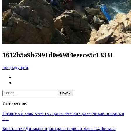
1612b5a9b7991d0e6984eeece5c13331
предыдущий
Интересное:
Памятный знак в честь стратегических ракетчиков появился
в…
Брестское «Динамо» проиграло первый матч 1/4 финала