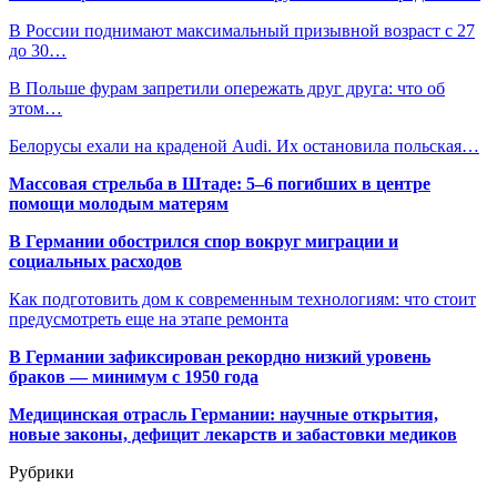
В России поднимают максимальный призывной возраст с 27
до 30…
В Польше фурам запретили опережать друг друга: что об
этом…
Белорусы ехали на краденой Audi. Их остановила польская…
Массовая стрельба в Штаде: 5–6 погибших в центре
помощи молодым матерям
В Германии обострился спор вокруг миграции и
социальных расходов
Как подготовить дом к современным технологиям: что стоит
предусмотреть еще на этапе ремонта
В Германии зафиксирован рекордно низкий уровень
браков — минимум с 1950 года
Медицинская отрасль Германии: научные открытия,
новые законы, дефицит лекарств и забастовки медиков
Рубрики