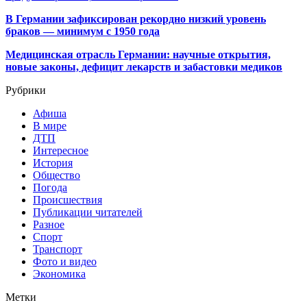
В Германии зафиксирован рекордно низкий уровень
браков — минимум с 1950 года
Медицинская отрасль Германии: научные открытия,
новые законы, дефицит лекарств и забастовки медиков
Рубрики
Афиша
В мире
ДТП
Интересное
История
Общество
Погода
Происшествия
Публикации читателей
Разное
Спорт
Транспорт
Фото и видео
Экономика
Метки