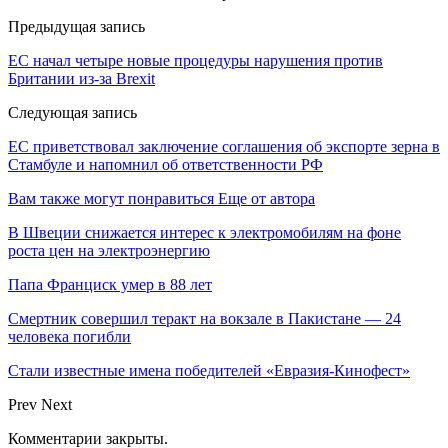
Предыдущая запись
ЕС начал четыре новые процедуры нарушения против
Британии из-за Brexit
Следующая запись
ЕС приветствовал заключение соглашения об экспорте зерна в
Стамбуле и напомнил об ответственности РФ
Вам также могут понравиться
Еще от автора
В Швеции снижается интерес к электромобилям на фоне
роста цен на электроэнергию
Папа Франциск умер в 88 лет
Смертник совершил теракт на вокзале в Пакистане — 24
человека погибли
Стали известные имена победителей «Евразия-Кинофест»
Prev
Next
Комментарии закрыты.