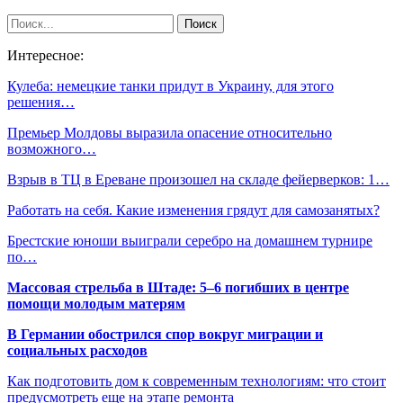
Интересное:
Кулеба: немецкие танки придут в Украину, для этого
решения…
Премьер Молдовы выразила опасение относительно
возможного…
Взрыв в ТЦ в Ереване произошел на складе фейерверков: 1…
Работать на себя. Какие изменения грядут для самозанятых?
Брестские юноши выиграли серебро на домашнем турнире
по…
Массовая стрельба в Штаде: 5–6 погибших в центре
помощи молодым матерям
В Германии обострился спор вокруг миграции и
социальных расходов
Как подготовить дом к современным технологиям: что стоит
предусмотреть еще на этапе ремонта