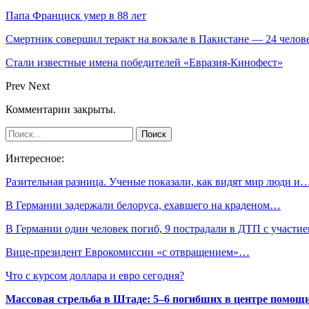
Папа Франциск умер в 88 лет
Смертник совершил теракт на вокзале в Пакистане — 24 челов
Стали известные имена победителей «Евразия-Кинофест»
Prev
Next
Комментарии закрыты.
Интересное:
Разительная разница. Ученые показали, как видят мир люди и
В Германии задержали белоруса, ехавшего на краденом…
В Германии один человек погиб, 9 пострадали в ДТП с участ
Вице-президент Еврокомиссии «с отвращением»…
Что с курсом доллара и евро сегодня?
Массовая стрельба в Штаде: 5–6 погибших в центре помо