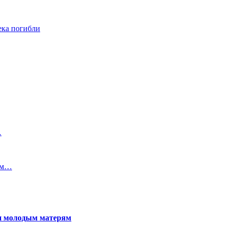
ека погибли
…
ием…
щи молодым матерям