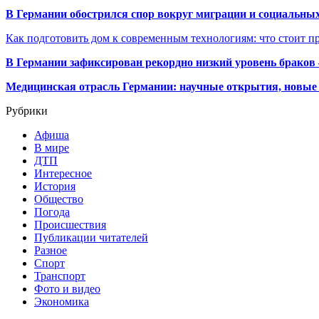
В Германии обострился спор вокруг миграции и социальных
Как подготовить дом к современным технологиям: что стоит пр
В Германии зафиксирован рекордно низкий уровень браков
Медицинская отрасль Германии: научные открытия, новые 
Рубрики
Афиша
В мире
ДТП
Интересное
История
Общество
Погода
Происшествия
Публикации читателей
Разное
Спорт
Транспорт
Фото и видео
Экономика