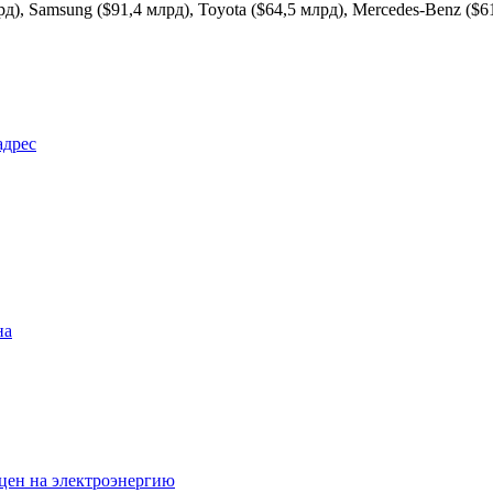
), Samsung ($91,4 млрд), Toyota ($64,5 млрд), Mercedes-Benz ($6
адрес
на
цен на электроэнергию