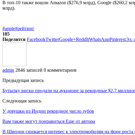
В топ-10 также вошли Amazon ($276,9 млрд), Google ($260,2 млрд
млрд).
#apple
#рейтинг
185
Поделится
Facebook
Twitter
Google+
ReddIt
WhatsApp
Pinterest
Эл. 
admin
2846 записей
0 комментариев
Предыдущая запись
Бутылку виски продали на аукционе за рекордные $2,7 миллио
Следующая запись
У девушки из Индии рекордное число зубов
Вам также могут понравиться
Еще от автора
В Швеции снижается интерес к электромобилям на фоне роста 