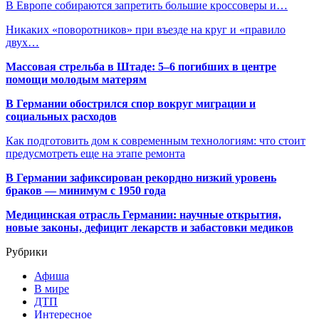
В Европе собираются запретить большие кроссоверы и…
Никаких «поворотников» при въезде на круг и «правило
двух…
Массовая стрельба в Штаде: 5–6 погибших в центре
помощи молодым матерям
В Германии обострился спор вокруг миграции и
социальных расходов
Как подготовить дом к современным технологиям: что стоит
предусмотреть еще на этапе ремонта
В Германии зафиксирован рекордно низкий уровень
браков — минимум с 1950 года
Медицинская отрасль Германии: научные открытия,
новые законы, дефицит лекарств и забастовки медиков
Рубрики
Афиша
В мире
ДТП
Интересное