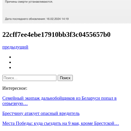
22cff7ee4ebe17910bb3f3c0455657b0
предыдущий
Интересное:
Семейный экипаж дальнобойщиков из Беларуси попал в
серьезную…
Брестчину атакует опасный вредитель
Места Победы: куда съездить на 9 мая, кроме Брестской…