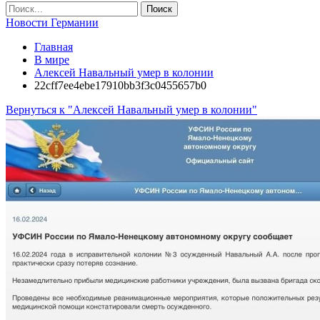
Новости Германии
Главная
В мире
Алексей Навальный умер в колонии
22cff7ee4ebe17910bb3f3c0455657b0
Вернуться к "Алексей Навальный умер в колонии"