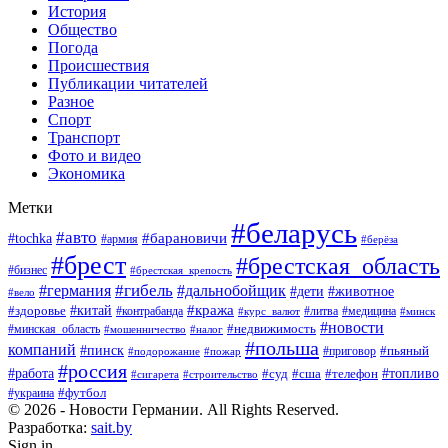
История
Общество
Погода
Происшествия
Публикации читателей
Разное
Спорт
Транспорт
Фото и видео
Экономика
Метки
#беларусь
#авто
#барановичи
#tochka
#армия
#берёза
#брест
#брестская_область
#бизнес
#брестская_крепость
#гибель
#дальнобойщик
#германия
#дети
#животное
#вело
#кража
#китай
#здоровье
#литва
#медицина
#контрабанда
#курс_валют
#минск
#новости
#минская_область
#недвижимость
#мошенничество
#налог
#польша
компаний
#пинск
#приговор
#пьяный
#подорожание
#пожар
#россия
#работа
#суд
#сша
#телефон
#топливо
#сигарета
#строительство
#футбол
#украина
© 2026 - Новости Германии. All Rights Reserved.
Разработка:
sait.by
Sign in