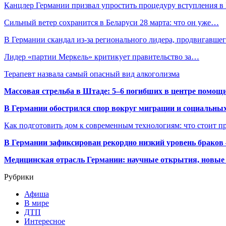
Канцлер Германии призвал упростить процедуру вступления в
Сильный ветер сохранится в Беларуси 28 марта: что он уже…
В Германии скандал из-за регионального лидера, продвигавш
Лидер «партии Меркель» критикует правительство за…
Терапевт назвала самый опасный вид алкоголизма
Массовая стрельба в Штаде: 5–6 погибших в центре помо
В Германии обострился спор вокруг миграции и социальных
Как подготовить дом к современным технологиям: что стоит пр
В Германии зафиксирован рекордно низкий уровень браков
Медицинская отрасль Германии: научные открытия, новые 
Рубрики
Афиша
В мире
ДТП
Интересное