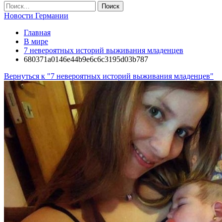
Новости Германии
Главная
В мире
7 невероятных историй выживания младенцев
680371a0146e44b9e6c6c3195d03b787
Вернуться к "7 невероятных историй выживания младенцев"