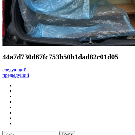
44a7d730d67fc753b50b1dad82c01d05
следующий
предыдущий