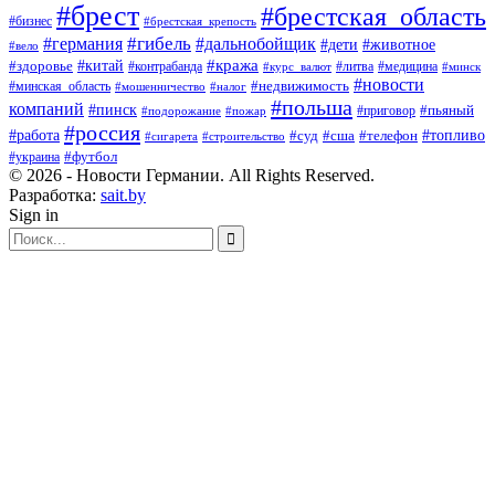
#брест
#брестская_область
#бизнес
#брестская_крепость
#гибель
#дальнобойщик
#германия
#дети
#животное
#вело
#кража
#китай
#здоровье
#литва
#медицина
#контрабанда
#курс_валют
#минск
#новости
#минская_область
#недвижимость
#мошенничество
#налог
#польша
компаний
#пинск
#приговор
#пьяный
#подорожание
#пожар
#россия
#работа
#суд
#сша
#телефон
#топливо
#сигарета
#строительство
#футбол
#украина
© 2026 - Новости Германии. All Rights Reserved.
Разработка:
sait.by
Sign in