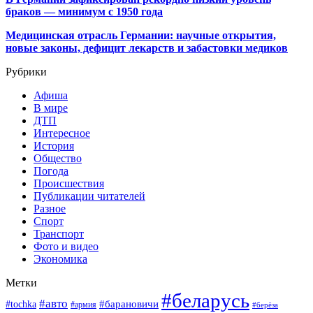
браков — минимум с 1950 года
Медицинская отрасль Германии: научные открытия,
новые законы, дефицит лекарств и забастовки медиков
Рубрики
Афиша
В мире
ДТП
Интересное
История
Общество
Погода
Происшествия
Публикации читателей
Разное
Спорт
Транспорт
Фото и видео
Экономика
Метки
#беларусь
#авто
#барановичи
#tochka
#армия
#берёза