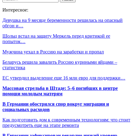
Интересное:
Девушка на 9 месяце беременности решилась на опасный
обгон и…
Шольц встал на защиту Меркель перед критикой ее
попыток…
Мужчина уехал в Россию на заработки и пропал
Беларусь решила завалить Россию куриными яйцами –
статистика
ЕС утвердил выделение еще 16 млн евро для поддержки…
Массовая стрельба в Штаде: 5–6 погибших в центре
помощи молодым матерям
В Германии обострился спор вокруг миграции и
социальных расходов
Как подготовить дом к современным технологиям: что стоит
предусмотреть еще на этапе ремонта
В Германии зафиксирован рекордно низкий уровень