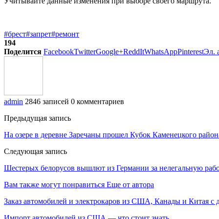
Учитывайте данные изменения при выборе своего маршрута.
#брест
#запрет
#ремонт
194
Поделится
Facebook
Twitter
Google+
ReddIt
WhatsApp
Pinterest
Эл. 
admin
2846 записей
0 комментариев
Предыдущая запись
На озере в деревне Заречаны прошел Кубок Каменецкого райо
Следующая запись
Шестерых белорусов вышлют из Германии за нелегальную раб
Вам также могут понравиться
Еще от автора
Заказ автомобилей и электрокаров из США, Канады и Китая с 
Импорт автомобилей из США — что стоит знать