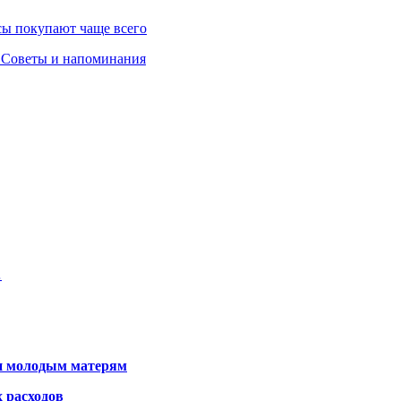
сы покупают чаще всего
ф. Советы и напоминания
…
щи молодым матерям
 расходов