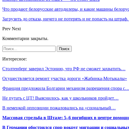
Что продают белорусские автодилеры, и какие машины белору
Загрузить до отказа, ничего не потерять и не попасть на штра
Prev
Next
Комментарии закрыты.
Интересное:
Столтенберг заверил Эстонию, что РФ не сможет захватить…
Осуществляется ремонт участка дороги «Жабинка-Мотыкалы»
Франция предложила Болгарии механизм разрешения спора с
Не путать с ЦТ! Выяснилось, как у школьников пройдет…
В немецкой оппозиции пожаловались на «социальный…
Массовая стрельба в Штаде: 5–6 погибших в центре помо
В Германии обострился спор вокруг миграции и социальных