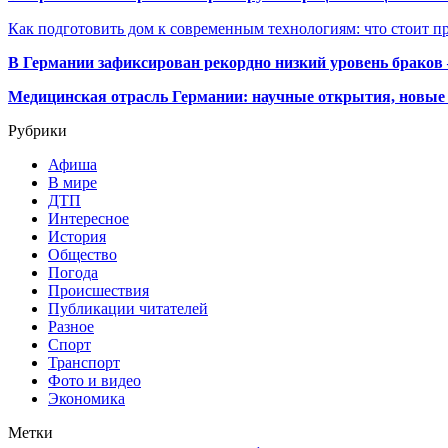
Как подготовить дом к современным технологиям: что стоит пр
В Германии зафиксирован рекордно низкий уровень браков
Медицинская отрасль Германии: научные открытия, новые 
Рубрики
Афиша
В мире
ДТП
Интересное
История
Общество
Погода
Происшествия
Публикации читателей
Разное
Спорт
Транспорт
Фото и видео
Экономика
Метки