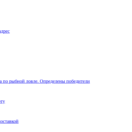
адрес
на по рыбной ловле. Определены победители
оту
доставкой