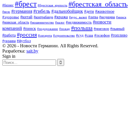
#брест
#брестская_область
#бизнес
#брестская_крепость
#гибель
#дальнобойщик
#германия
#дети
#животное
#вело
#кража
#китай
#здоровье
#литва
#медицина
#контрабанда
#курс_валют
#минск
#новости
#минская_область
#недвижимость
#мошенничество
#налог
#польша
компаний
#пинск
#приговор
#пьяный
#подорожание
#пожар
#россия
#работа
#суд
#сша
#телефон
#топливо
#сигарета
#строительство
#футбол
#украина
© 2026 - Новости Германии. All Rights Reserved.
Разработка:
sait.by
Sign in