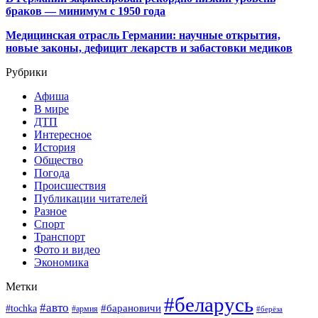
браков — минимум с 1950 года
Медицинская отрасль Германии: научные открытия,
новые законы, дефицит лекарств и забастовки медиков
Рубрики
Афиша
В мире
ДТП
Интересное
История
Общество
Погода
Происшествия
Публикации читателей
Разное
Спорт
Транспорт
Фото и видео
Экономика
Метки
#беларусь
#авто
#барановичи
#tochka
#армия
#берёза