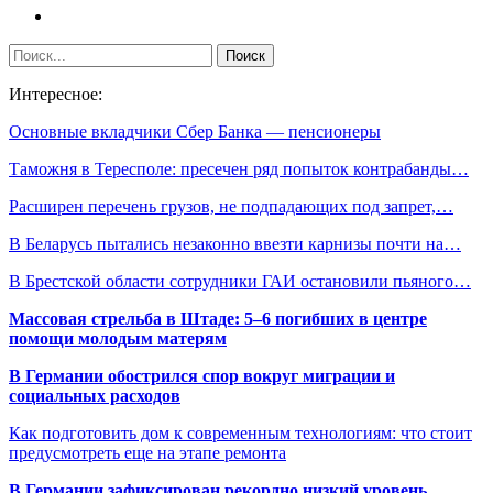
Интересное:
Основные вкладчики Сбер Банка — пенсионеры
Таможня в Тересполе: пресечен ряд попыток контрабанды…
Расширен перечень грузов, не подпадающих под запрет,…
В Беларусь пытались незаконно ввезти карнизы почти на…
В Брестской области сотрудники ГАИ остановили пьяного…
Массовая стрельба в Штаде: 5–6 погибших в центре
помощи молодым матерям
В Германии обострился спор вокруг миграции и
социальных расходов
Как подготовить дом к современным технологиям: что стоит
предусмотреть еще на этапе ремонта
В Германии зафиксирован рекордно низкий уровень