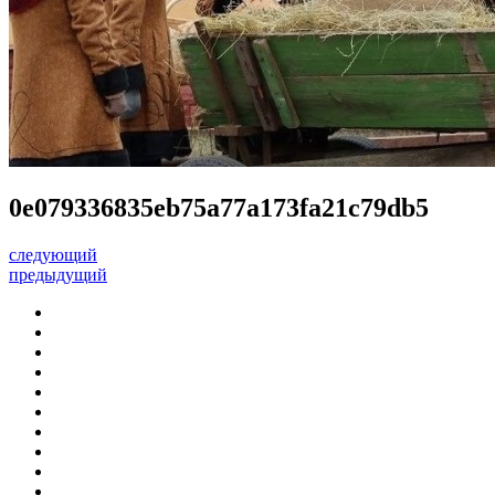
0e079336835eb75a77a173fa21c79db5
следующий
предыдущий