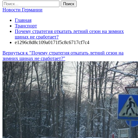
Новости Германии
Главная
Транспорт
Почему стратегия откатать летний сезон на зимних
шинах не сработает?
e1296c8d8c109a0171f5c8c6717cf7c4
Вернуться к "Почему стратегия откатать летний сезон на
зимних шинах не сработает?"