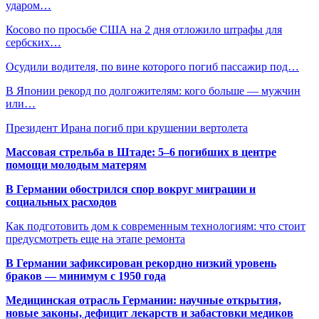
ударом…
Косово по просьбе США на 2 дня отложило штрафы для
сербских…
Осудили водителя, по вине которого погиб пассажир под…
В Японии рекорд по долгожителям: кого больше — мужчин
или…
Президент Ирана погиб при крушении вертолета
Массовая стрельба в Штаде: 5–6 погибших в центре
помощи молодым матерям
В Германии обострился спор вокруг миграции и
социальных расходов
Как подготовить дом к современным технологиям: что стоит
предусмотреть еще на этапе ремонта
В Германии зафиксирован рекордно низкий уровень
браков — минимум с 1950 года
Медицинская отрасль Германии: научные открытия,
новые законы, дефицит лекарств и забастовки медиков