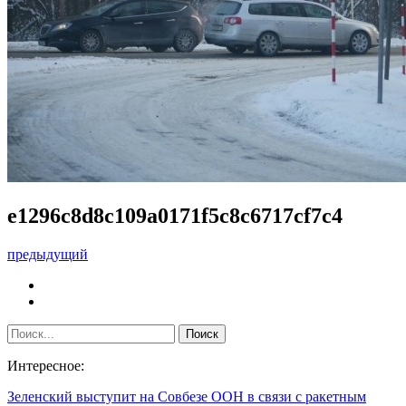
e1296c8d8c109a0171f5c8c6717cf7c4
предыдущий
Интересное:
Зеленский выступит на Совбезе ООН в связи с ракетным