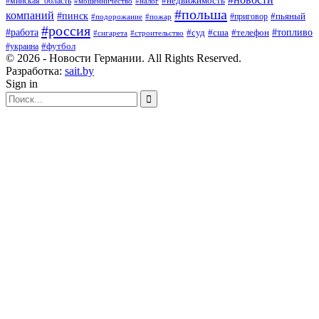
#минская_область
#недвижимость
#мошенничество
#налог
#польша
компаний
#пинск
#приговор
#пьяный
#подорожание
#пожар
#россия
#работа
#суд
#сша
#телефон
#топливо
#сигарета
#строительство
#футбол
#украина
© 2026 - Новости Германии. All Rights Reserved.
Разработка:
sait.by
Sign in