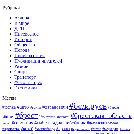
Рубрики
Афиша
В мире
ДТП
Интересное
История
Общество
Погода
Происшествия
Публикации читателей
Разное
Спорт
Транспорт
Фото и видео
Экономика
Метки
#беларусь
#авто
#барановичи
#tochka
#армия
#берёза
#брест
#брестская_область
#бизнес
#брестская_крепость
#гибель
#дальнобойщик
#германия
#дети
#животное
#вело
#кража
#китай
#здоровье
#литва
#медицина
#контрабанда
#курс_валют
#минск
#новости