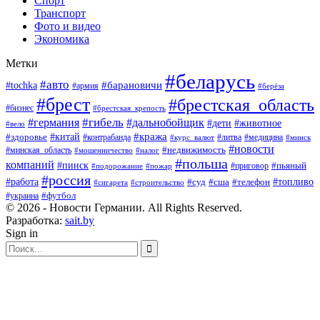
Спорт
Транспорт
Фото и видео
Экономика
Метки
#беларусь
#авто
#барановичи
#tochka
#армия
#берёза
#брест
#брестская_область
#бизнес
#брестская_крепость
#гибель
#дальнобойщик
#германия
#дети
#животное
#вело
#кража
#китай
#здоровье
#литва
#медицина
#контрабанда
#курс_валют
#минск
#новости
#минская_область
#недвижимость
#мошенничество
#налог
#польша
компаний
#пинск
#приговор
#пьяный
#подорожание
#пожар
#россия
#работа
#суд
#сша
#телефон
#топливо
#сигарета
#строительство
#футбол
#украина
© 2026 - Новости Германии. All Rights Reserved.
Разработка:
sait.by
Sign in