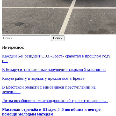
Интересное:
Каждый 5-й резидент СЭЗ «Брест» сработал в прошлом году
с…
В Беларуси за различные нарушения закрыли 5 магазинов
Какую работу и зарплату предлагают в Бресте
В Брестской области с виновников преступлений на
лечение…
Литва возобновила железнодорожный транзит товаров в…
Массовая стрельба в Штаде: 5–6 погибших в центре
помощи молодым матерям