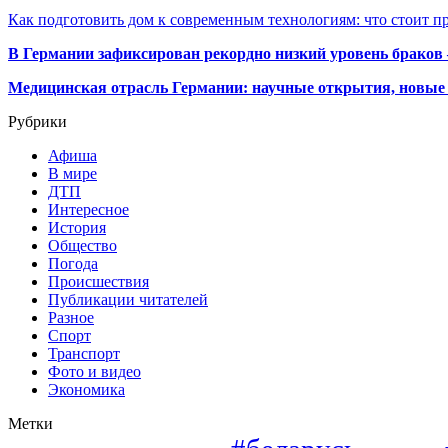
Как подготовить дом к современным технологиям: что стоит пр
В Германии зафиксирован рекордно низкий уровень браков
Медицинская отрасль Германии: научные открытия, новые 
Рубрики
Афиша
В мире
ДТП
Интересное
История
Общество
Погода
Происшествия
Публикации читателей
Разное
Спорт
Транспорт
Фото и видео
Экономика
Метки