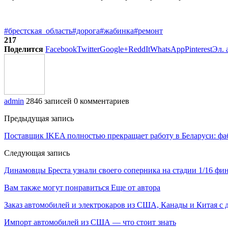
#брестская_область
#дорога
#жабинка
#ремонт
217
Поделится
Facebook
Twitter
Google+
ReddIt
WhatsApp
Pinterest
Эл. 
admin
2846 записей
0 комментариев
Предыдущая запись
Поставщик IKEA полностью прекращает работу в Беларуси: фа
Следующая запись
Динамовцы Бреста узнали своего соперника на стадии 1/16 фи
Вам также могут понравиться
Еще от автора
Заказ автомобилей и электрокаров из США, Канады и Китая с 
Импорт автомобилей из США — что стоит знать