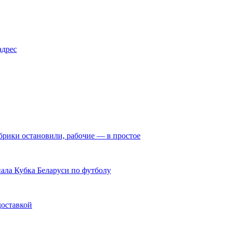
адрес
брики остановили, рабочие — в простое
нала Кубка Беларуси по футболу
доставкой