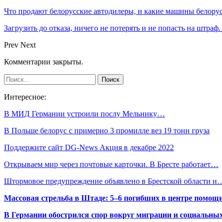
Что продают белорусские автодилеры, и какие машины белору
Загрузить до отказа, ничего не потерять и не попасть на штра
Prev
Next
Комментарии закрыты.
Интересное:
В МИД Германии устроили послу Мельнику…
В Польше белорус с примерно 3 промилле вез 19 тонн груза
Поддержите сайт DG-News Акция в декабре 2022
Открываем мир через почтовые карточки. В Бресте работает…
Штормовое предупреждение объявлено в Брестской области и
Массовая стрельба в Штаде: 5–6 погибших в центре помо
В Германии обострился спор вокруг миграции и социальных