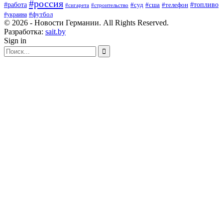
#россия
#работа
#суд
#сша
#телефон
#топливо
#сигарета
#строительство
#футбол
#украина
© 2026 - Новости Германии. All Rights Reserved.
Разработка:
sait.by
Sign in