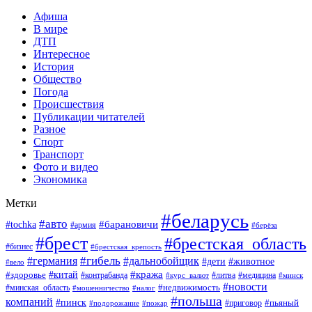
Афиша
В мире
ДТП
Интересное
История
Общество
Погода
Происшествия
Публикации читателей
Разное
Спорт
Транспорт
Фото и видео
Экономика
Метки
#беларусь
#авто
#барановичи
#tochka
#армия
#берёза
#брест
#брестская_область
#бизнес
#брестская_крепость
#гибель
#дальнобойщик
#германия
#дети
#животное
#вело
#кража
#китай
#здоровье
#литва
#медицина
#контрабанда
#курс_валют
#минск
#новости
#минская_область
#недвижимость
#мошенничество
#налог
#польша
компаний
#пинск
#приговор
#пьяный
#подорожание
#пожар