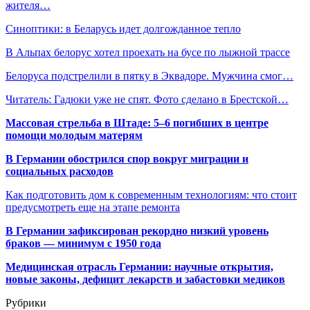
жителя…
Синоптики: в Беларусь идет долгожданное тепло
В Альпах белорус хотел проехать на бусе по лыжной трассе
Белоруса подстрелили в пятку в Эквадоре. Мужчина смог…
Читатель: Гадюки уже не спят. Фото сделано в Брестской…
Массовая стрельба в Штаде: 5–6 погибших в центре
помощи молодым матерям
В Германии обострился спор вокруг миграции и
социальных расходов
Как подготовить дом к современным технологиям: что стоит
предусмотреть еще на этапе ремонта
В Германии зафиксирован рекордно низкий уровень
браков — минимум с 1950 года
Медицинская отрасль Германии: научные открытия,
новые законы, дефицит лекарств и забастовки медиков
Рубрики