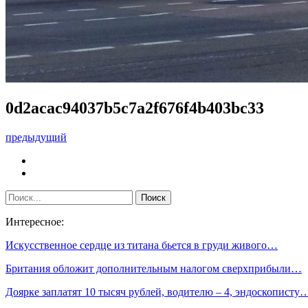
0d2acac94037b5c7a2f676f4b403bc33
предыдущий
Интересное:
Искусственное сердце из титана бьется в груди живого…
Британия обложит дополнительным налогом сверхприбыли…
Доярке заплатят 10 тысяч рублей, водителю – 4, эндоскописту