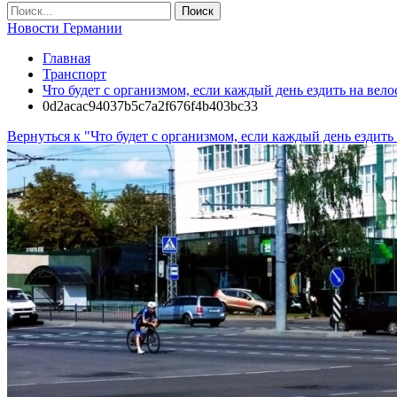
Новости Германии
Главная
Транспорт
Что будет с организмом, если каждый день ездить на вел
0d2acac94037b5c7a2f676f4b403bc33
Вернуться к "Что будет с организмом, если каждый день ездить