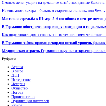
Сколько денег уходит на домашнее хозяйство: данные Белстата
Не ешь много сахара – больным старичком станешь, или Чем…
Массовая стрельба в Штаде: 5–6 погибших в центре помо
В Германии обострился спор вокруг миграции и социальных
Как подготовить дом к современным технологиям: что стоит пр
В Германии зафиксирован рекордно низкий уровень браков
Медицинская отрасль Германии: научные открытия, новые 
Рубрики
Афиша
В мире
ДТП
Интересное
История
Общество
Погода
Происшествия
Публикации читателей
Разное